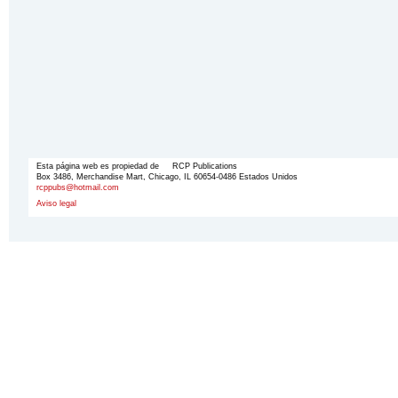
Esta página web es propiedad de RCP Publications
Box 3486, Merchandise Mart, Chicago, IL 60654-0486 Estados Unidos
rcppubs@hotmail.com
Aviso legal