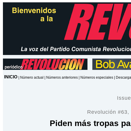
INICIO
|
Número actual
|
Números anteriores
|
Números especiales
|
Descarga
Issu
Revolución #63,
Piden más tropas par