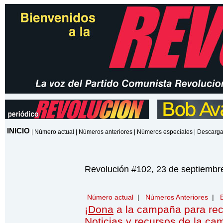
INICIO
|
Número actual
|
Números anteriores
|
Números especiales
|
Descarga
Revolución #102, 23 de septiembr
Número actual
|
Números Anteriores
|
¡
Dona
a la campaña para re
Noticias y recursos de la c