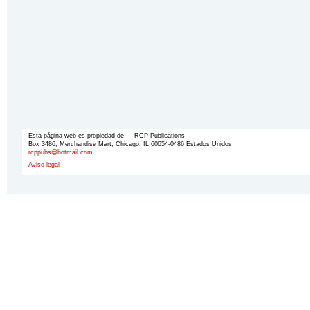
Esta página web es propiedad de RCP Publications
Box 3486, Merchandise Mart, Chicago, IL 60654-0486 Estados Unidos
rcppubs@hotmail.com
Aviso legal