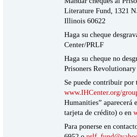
Mandar cheques al Priso
Literature Fund, 1321 N
Illinois 60622
Haga su cheque desgrav
Center/PRLF
Haga su cheque no desg
Prisoners Revolutionary
Se puede contribuir por t
www.IHCenter.org/group
Humanities” aparecerá e
tarjeta de crédito) o en
w
Para ponerse en contact
6952 o
prlf_fund@yaho