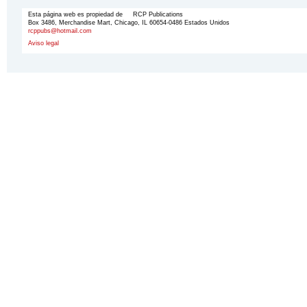
Esta página web es propiedad de RCP Publications
Box 3486, Merchandise Mart, Chicago, IL 60654-0486 Estados Unidos
rcppubs@hotmail.com
Aviso legal