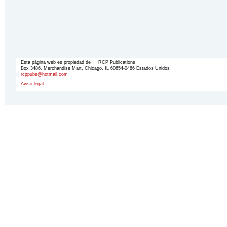
Esta página web es propiedad de RCP Publications
Box 3486, Merchandise Mart, Chicago, IL 60654-0486 Estados Unidos
rcppubs@hotmail.com
Aviso legal