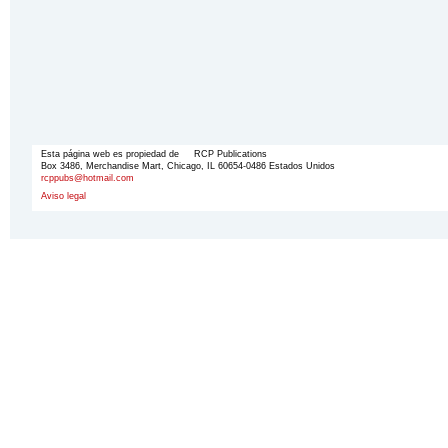
Esta página web es propiedad de RCP Publications
Box 3486, Merchandise Mart, Chicago, IL 60654-0486 Estados Unidos
rcppubs@hotmail.com
Aviso legal