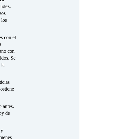
lidez.
sos
 los
es con el
a
mano con
idos. Se
 la
icias
ostiene
o antes.
toy de
 y
rímenes