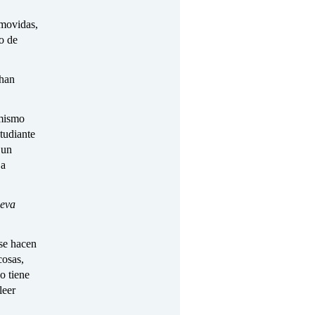
nmovidas,
o de
 han
 mismo
tudiante
 un
 a
ueva
se hacen
cosas,
o tiene
leer