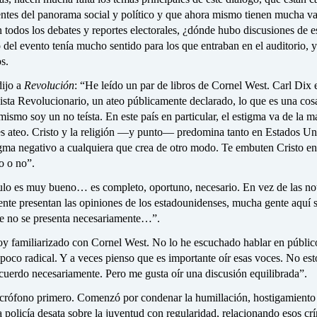
entes del panorama social y político y que ahora mismo tienen mucha va
 todos los debates y reportes electorales, ¿dónde hubo discusiones de e
o del evento tenía mucho sentido para los que entraban en el auditorio, y
s.
ijo a
Revolución
: “He leído un par de libros de Cornel West. Carl Dix 
sta Revolucionario, un ateo públicamente declarado, lo que es una cos
ismo soy un no teísta. En este país en particular, el estigma va de la 
es ateo. Cristo y la religión —y punto— predomina tanto en Estados Un
igma negativo a cualquiera que crea de otro modo. Te embuten Cristo en
o o no”.
tulo es muy bueno… es completo, oportuno, necesario. En vez de las not
nte presentan las opiniones de los estadounidenses, mucha gente aquí s
e no se presenta necesariamente…”.
toy familiarizado con Cornel West. No lo he escuchado hablar en públic
poco radical. Y a veces pienso que es importante oír esas voces. No es
cuerdo necesariamente. Pero me gusta oír una discusión equilibrada”.
crófono primero. Comenzó por condenar la humillación, hostigamiento
a policía desata sobre la juventud con regularidad, relacionando esos c