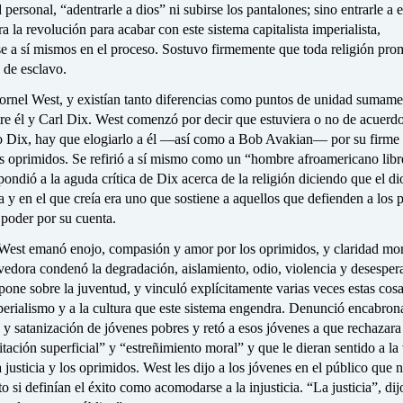
 personal, “adentrarle a dios” ni subirse los pantalones; sino entrarle a e
 la revolución para acabar con este sistema capitalista imperialista,
e a sí mismos en el proceso. Sostuvo firmemente que toda religión pr
 de esclavo.
rnel West, y existían tanto diferencias como puntos de unidad sumame
tre él y Carl Dix. West comenzó por decir que estuviera o no de acuerd
jo Dix, hay que elogiarlo a él —así como a Bob Avakian— por su firme
os oprimidos. Se refirió a sí mismo como un “hombre afroamericano lib
pondió a la aguda crítica de Dix acerca de la religión diciendo que el di
 y en el que creía era uno que sostiene a aquellos que defienden a los 
 poder por su cuenta.
 West emanó enojo, compasión y amor por los oprimidos, y claridad mo
dora condenó la degradación, aislamiento, odio, violencia y desesper
pone sobre la juventud, y vinculó explícitamente varias veces estas cosa
perialismo y a la cultura que este sistema engendra. Denunció encabron
 y satanización de jóvenes pobres y retó a esos jóvenes a que rechazara
itación superficial” y “estreñimiento moral” y que le dieran sentido a la
 justicia y los oprimidos. West les dijo a los jóvenes en el público que 
to si definían el éxito como acomodarse a la injusticia. “La justicia”, di