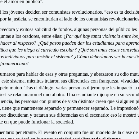
e el amor en público”.
i los jóvenes deciden ser comunistas revolucionarios, “eso es tu decisión
por la justicia, se encontrarían al lado de los comunistas revolucionarios
edora y exitosa solicitud de fondos, algunas personas del público les
untas a los oradores, entre ellas: ¿
Por qué hay tanta violencia entre los
 hacer al respecto? ¿Qué pasos pueden dar los estudiantes para aprend
ítica que les niega el currículo escolar? ¿Qué son unas cosas concreta
os individuos para resistir el sistema? ¿Cómo deberíamos ver la cuesti
afroamericano?
urnaron para hablar de esas y otras preguntas, y abrazaron su odio mut
 este sistema, mientras trataron sus diferencias con franqueza, vivacidad
speto mutuo. Tras el diálogo, varias personas dijeron que les impactó la
st se relacionaron el uno al otro. Una estudiante dijo que en su secun
encia, las personas con puntos de vista distintos creen que si alguien p
, tiene que mantenerse separado y permanecer separado. Le impresionó
ioso discutieran y trataran sus diferencias en el escenario; eso le mostró 
te en que puede funcionar la sociedad.
entario penetrante. El evento en conjunto fue un modelo de la clase de