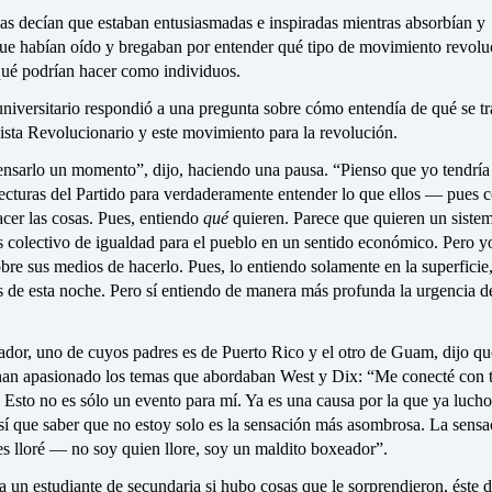
s decían que estaban entusiasmadas e inspiradas mientras absorbían y
que habían oído y bregaban por entender qué tipo de movimiento revolu
qué podrían hacer como individuos.
niversitario respondió a una pregunta sobre cómo entendía de qué se tr
sta Revolucionario y este movimiento para la revolución.
nsarlo un momento”, dijo, haciendo una pausa. “Pienso que yo tendría
ecturas del Partido para verdaderamente entender lo que ellos — pues
acer las cosas. Pues, entiendo
qué
quieren. Parece que quieren un siste
 colectivo de igualdad para el pueblo en un sentido económico. Pero yo
bre sus medios de hacerlo. Pues, lo entiendo solamente en la superficie
s de esta noche. Pero sí entiendo de manera más profunda la urgencia d
dor, uno de cuyos padres es de Puerto Rico y el otro de Guam, dijo qu
an apasionado los temas que abordaban West y Dix: “Me conecté con t
 Esto no es sólo un evento para mí. Ya es una causa por la que ya lucho
sí que saber que no estoy solo es la sensación más asombrosa. La sens
s lloré — no soy quien llore, soy un maldito boxeador”.
a un estudiante de secundaria si hubo cosas que le sorprendieron, éste d