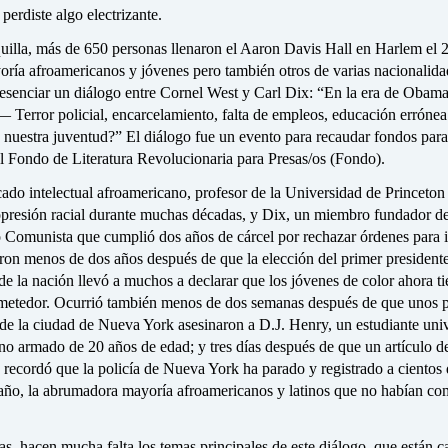
 perdiste algo electrizante.
quilla, más de 650 personas llenaron el Aaron Davis Hall en Harlem el 
oría afroamericanos y jóvenes pero también otros de varias nacionalida
resenciar un diálogo entre Cornel West y Carl Dix: “En la era de Obama
— Terror policial, encarcelamiento, falta de empleos, educación erróne
a nuestra juventud?” El diálogo fue un evento para recaudar fondos par
l Fondo de Literatura Revolucionaria para Presas/os (Fondo).
ado intelectual afroamericano, profesor de la Universidad de Princeton
 opresión racial durante muchas décadas, y Dix, un miembro fundador de
 Comunista que cumplió dos años de cárcel por rechazar órdenes para i
ron menos de dos años después de que la elección del primer president
e la nación llevó a muchos a declarar que los jóvenes de color ahora t
metedor. Ocurrió también menos de dos semanas después de que unos po
de la ciudad de Nueva York asesinaron a D.J. Henry, un estudiante univ
no armado de 20 años de edad; y tres días después de que un artículo d
recordó que la policía de Nueva York ha parado y registrado a cientos 
 año, la abrumadora mayoría afroamericanos y latinos que no habían co
as, hacen mucha falta los temas principales de este diálogo, que están c