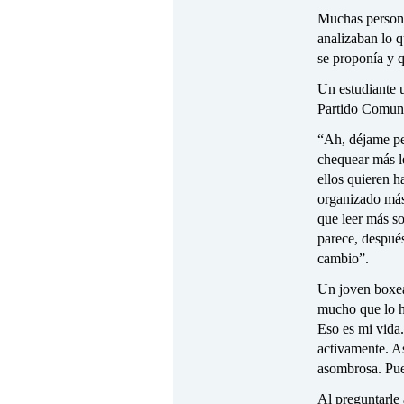
Muchas persona
analizaban lo 
se proponía y 
Un estudiante u
Partido Comuni
“Ah, déjame pe
chequear más l
ellos quieren h
organizado más
que leer más so
parece, despué
cambio”.
Un joven boxea
mucho que lo h
Eso es mi vida.
activamente. A
asombrosa. Pue
Al preguntarle 