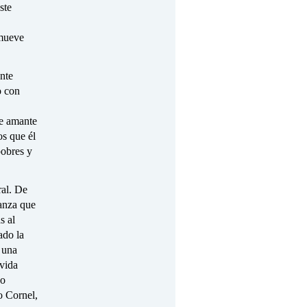
ste
omueve
nte
o con
re amante
os que él
pobres y
ral. De
anza que
s al
ado la
 una
 vida
no
jo Cornel,