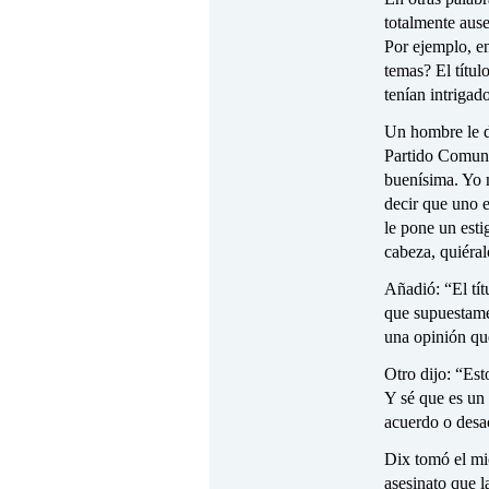
totalmente aus
Por ejemplo, en
temas? El títul
tenían intrigado
Un hombre le d
Partido Comuni
buenísima. Yo m
decir que uno 
le pone un est
cabeza, quiéral
Añadió: “El tí
que supuestame
una opinión qu
Otro dijo: “Es
Y sé que es un 
acuerdo o desa
Dix tomó el mi
asesinato que l