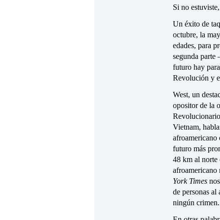
Si no estuviste,
Un éxito de ta
octubre, la may
edades, para p
segunda parte 
futuro hay par
Revolución y e
West, un destac
opositor de la
Revolucionario
Vietnam, habla
afroamericano d
futuro más pro
48 km al norte 
afroamericano 
York Times
nos 
de personas al
ningún crimen.
En otras palabr