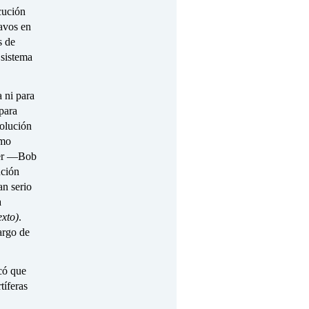
cución
lavos en
s de
 sistema
a ni para
para
olución
imo
der —Bob
ución
an serio
a
exto)
.
argo de
có que
tíferas