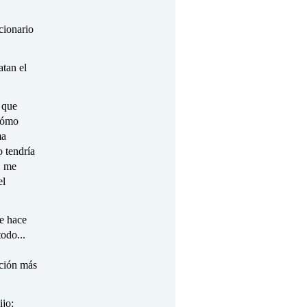
cionario
atan el
 que
 cómo
ma
 tendría
, me
el
e hace
odo...
ación más
ijo: