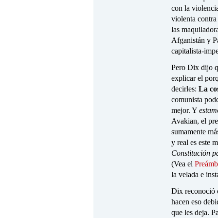
con la violenci
violenta contra
las maquiladora
Afganistán y P
capitalista-impe
Pero Dix dijo q
explicar el por
decirles:
La co
comunista pode
mejor. Y
estam
Avakian, el pr
sumamente más 
y real es este 
Constitución p
(Vea el
Preámbu
la velada e ins
Dix reconoció 
hacen eso debid
que les deja. P