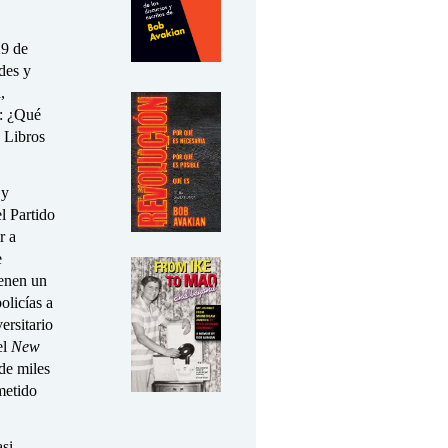
29 de
des y
,
a: ¿Qué
a Libros
 y
l Partido
r a
e
ienen un
licías a
ersitario
el
New
de miles
metido
asi