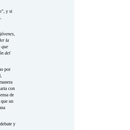
”, y si
.
 jóvenes,
er la
s que
ón del
uo por
,
 manera
daria con
iensa de
 que un
una
 debate y