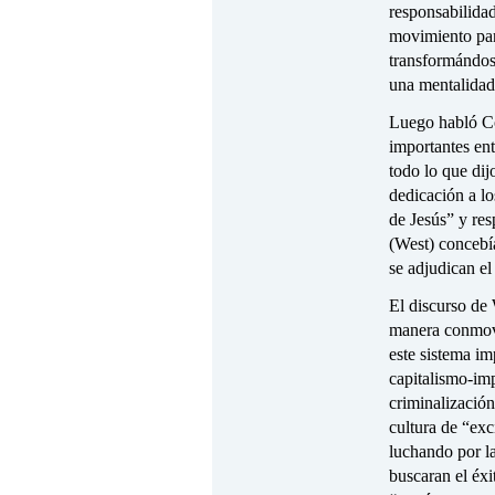
responsabilidad
movimiento para
transformándos
una mentalidad
Luego habló Co
importantes en
todo lo que di
dedicación a l
de Jesús” y res
(West) concebía
se adjudican el
El discurso de
manera conmove
este sistema im
capitalismo-im
criminalización
cultura de “exc
luchando por la
buscaran el éxi