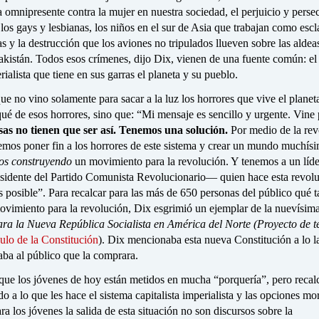
a omnipresente contra la mujer en nuestra sociedad, el perjuicio y perse
 los gays y lesbianas, los niños en el sur de Asia que trabajan como esc
s y la destrucción que los aviones no tripulados llueven sobre las aldea
akistán. Todos esos crímenes, dijo Dix, vienen de una fuente común: el
rialista que tiene en sus garras el planeta y su pueblo.
ue no vino solamente para sacar a la luz los horrores que vive el planet
qué de esos horrores, sino que: “Mi mensaje es sencillo y urgente. Vine 
sas no tienen que ser así. Tenemos una solución.
Por medio de la rev
mos poner fin a los horrores de este sistema y crear un mundo muchís
os construyendo
un movimiento para la revolución. Y tenemos a un lí
esidente del Partido Comunista Revolucionario— quien hace esta revol
posible”. Para recalcar para las más de 650 personas del público qué t
movimiento para la revolución, Dix esgrimió un ejemplar de la nuevísim
ara la Nueva República Socialista en América del Norte (Proyecto de t
lo de la Constitución
). Dix mencionaba esta nueva Constitución a lo l
taba al público que la comprara.
que los jóvenes de hoy están metidos en mucha “porquería”, pero recal
o a lo que les hace el sistema capitalista imperialista y las opciones mor
ara los jóvenes la salida de esta situación no son discursos sobre la