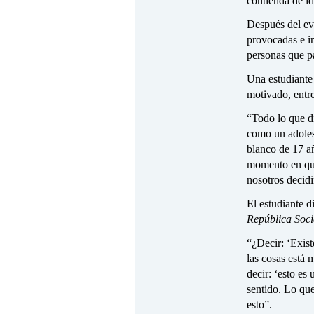
contienda de id
Después del eve
provocadas e in
personas que p
Una estudiante
motivado, entr
“Todo lo que d
como un adoles
blanco de 17 a
momento en que
nosotros decidi
El estudiante 
República Soci
“¿Decir: ‘Exis
las cosas está
decir: ‘esto es
sentido. Lo que
esto”.