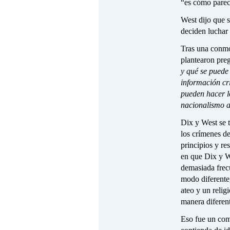
“es cómo parec
West dijo que s
deciden luchar 
Tras una conmov
plantearon preg
y qué se puede
información cr
pueden hacer l
nacionalismo 
Dix y West se t
los crímenes de
principios y re
en que Dix y We
demasiada frecu
modo diferente
ateo y un relig
manera diferen
Eso fue un com