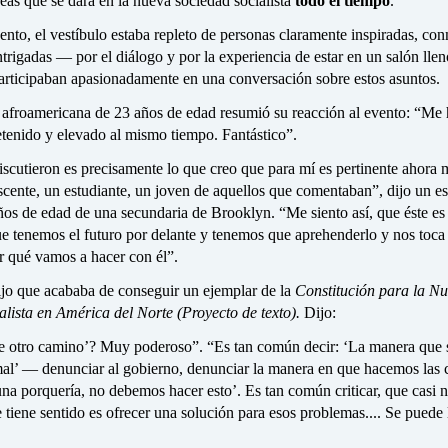
eas que se dará en la nueva sociedad socialista
todo el tiempo
.
nto, el vestíbulo estaba repleto de personas claramente inspiradas, co
trigadas — por el diálogo y por la experiencia de estar en un salón llen
articipaban apasionadamente en una conversación sobre estos asuntos.
 afroamericana de 23 años de edad resumió su reacción al evento: “Me
etenido y elevado al mismo tiempo. Fantástico”.
iscutieron es precisamente lo que creo que para mí es pertinente ahora
cente, un estudiante, un joven de aquellos que comentaban”, dijo un es
ños de edad de una secundaria de Brooklyn. “Me siento así, que éste es
 tenemos el futuro por delante y tenemos que aprehenderlo y nos toca
r qué vamos a hacer con él”.
dijo que acababa de conseguir un ejemplar de la
Constitución para la N
alista en América del Norte (Proyecto de texto).
Dijo:
te otro camino’? Muy poderoso”. “Es tan común decir: ‘La manera que 
 mal’ — denunciar al gobierno, denunciar la manera en que hacemos las 
 una porquería, no debemos hacer esto’. Es tan común criticar, que casi n
 tiene sentido es ofrecer una solución para esos problemas.... Se puede 