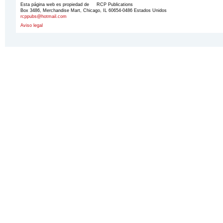
Esta página web es propiedad de RCP Publications
Box 3486, Merchandise Mart, Chicago, IL 60654-0486 Estados Unidos
rcppubs@hotmail.com
Aviso legal