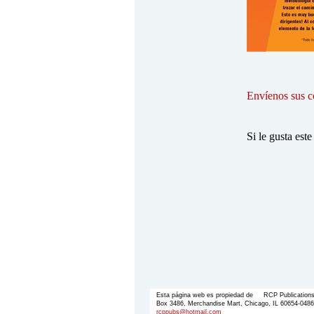
Envíenos sus c
Si le gusta este
Esta página web es propiedad de RCP Publication
Box 3486, Merchandise Mart, Chicago, IL 60654-048
rcppubs@hotmail.com