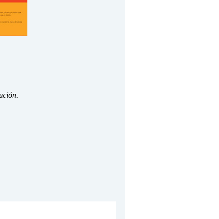
ución
.