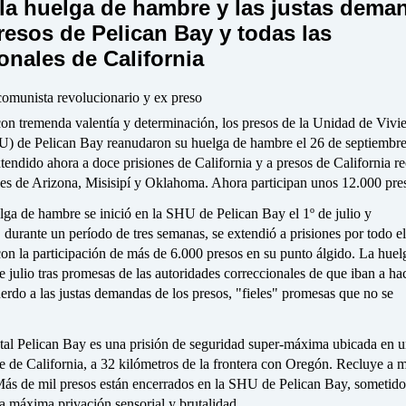
la huelga de hambre y las justas dema
resos de Pelican Bay y todas las
onales de California
omunista revolucionario y ex preso
on tremenda valentía y determinación, los presos de la Unidad de Vivi
) de Pelican Bay reanudaron su huelga de hambre el 26 de septiembre
tendido ahora a doce prisiones de California y a presos de California r
les de Arizona, Misisipí y Oklahoma. Ahora participan unos 12.000 pre
lga de hambre se inició en la SHU de Pelican Bay el 1º de julio y
 durante un período de tres semanas, se extendió a prisiones por todo e
con la participación de más de 6.000 presos en su punto álgido. La huel
e julio tras promesas de las autoridades correccionales de que iban a ha
rdo a las justas demandas de los presos, "fieles" promesas que no se
atal Pelican Bay es una prisión de seguridad super-máxima ubicada en 
te de California, a 32 kilómetros de la frontera con Oregón. Recluye a 
Más de mil presos están encerrados en la SHU de Pelican Bay, sometido
a máxima privación sensorial y brutalidad.