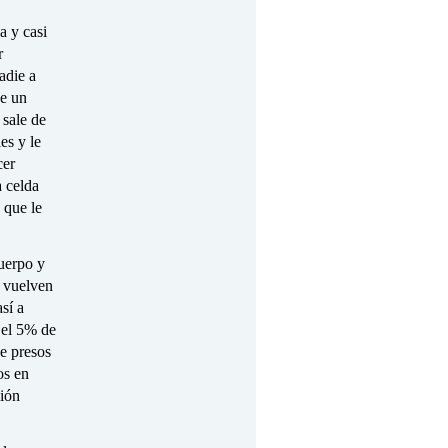
a y casi
r
adie a
ue un
sale de
es y le
cer
a celda
 que le
cuerpo y
e vuelven
sí a
 el 5% de
de presos
os en
ción