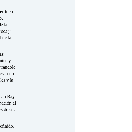
ertir en
o,
e la
rsos y
d de la
las
ntos y
ntrándole
estar en
les y la
ican Bay
nación al
z de esta
efinido,