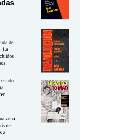
ndas
enda de
. La
ecluidos
sos.
l estado
ga
cer
una zona
más de
s al