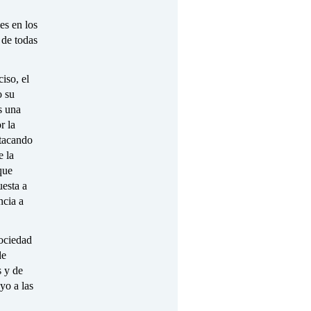
es en los
 de todas
iso, el
o su
s una
r la
atacando
e la
que
uesta a
ncia a
sociedad
de
s y de
yo a las