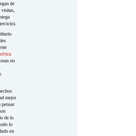
iegan de
visitas,
 niega
ercicio).
litario
ales
este
mérica
cosas no
s
e
 hechos
dad mejor
 pensar
son
do de lo
todo lo
edado en