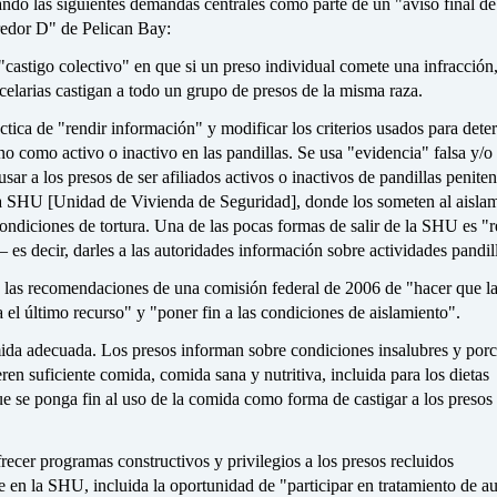
ando las siguientes demandas centrales como parte de un "aviso final de
redor D" de Pelican Bay:
 "castigo colectivo" en que si un preso individual comete una infracción,
celarias castigan a todo un grupo de presos de la misma raza.
áctica de "rendir información" y modificar los criterios usados para dete
o como activo o inactivo en las pandillas. Se usa "evidencia" falsa y/
sar a los presos de ser afiliados activos o inactivos de pandillas peniten
a SHU [Unidad de Vivienda de Seguridad], donde los someten al aisla
ndiciones de tortura. Una de las pocas formas de salir de la SHU es "r
es decir, darles a las autoridades información sobre actividades pandill
 las recomendaciones de una comisión federal de 2006 de "hacer que l
 el último recurso" y "poner fin a las condiciones de aislamiento".
ida adecuada. Los presos informan sobre condiciones insalubres y por
en suficiente comida, comida sana y nutritiva, incluida para los dietas
ue se ponga fin al uso de la comida como forma de castigar a los presos 
recer programas constructivos y privilegios a los presos recluidos
 en la SHU, incluida la oportunidad de "participar en tratamiento de a