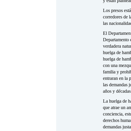
y están plantea
Los presos está
corredores de l
las nacionalid
El Departamento
Departamento d
verdadera natur
huelga de ham
huelga de hamb
con una mezquin
familia y prohi
entraran en la 
las demandas ju
años y décadas
La huelga de ha
que atrae un a
conciencia, est
derechos human
demandas justas