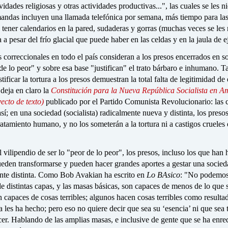
vidades religiosas y otras actividades productivas...", las cuales se les n
andas incluyen una llamada telefónica por semana, más tiempo para las 
 tener calendarios en la pared, sudaderas y gorras (muchas veces se les
 a pesar del frío glacial que puede haber en las celdas y en la jaula de ej
 correccionales en todo el país consideran a los presos encerrados en so
e lo peor" y sobre esa base "justifican" el trato bárbaro e inhumano. T
tificar la tortura a los presos demuestran la total falta de legitimidad de 
eja en claro la
Constitución para la Nueva República Socialista en A
ecto de texto)
publicado por el Partido Comunista Revolucionario: las 
así; en una sociedad (socialista) radicalmente nueva y distinta, los preso
ratamiento humano, y no los someterán a la tortura ni a castigos crueles 
l vilipendio de ser lo "peor de lo peor", los presos, incluso los que han
ueden transformarse y pueden hacer grandes aportes a gestar una socie
ente distinta. Como Bob Avakian ha escrito en
Lo
BAsico
: "No podemos
e distintas capas, y las masas básicas, son capaces de menos de lo que 
n capaces de cosas terribles; algunos hacen cosas terribles como resulta
a les ha hecho; pero eso no quiere decir que sea su ‘esencia’ ni que sea 
er. Hablando de las amplias masas, e inclusive de gente que se ha enr