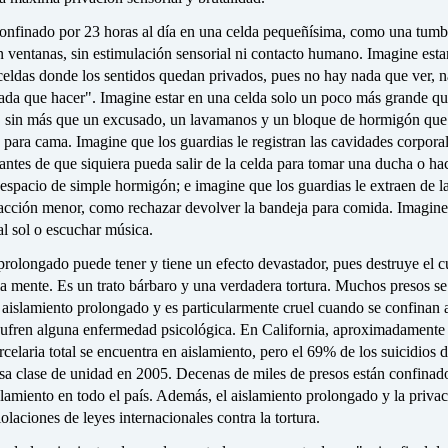
confinado por 23 horas al día en una celda pequeñísima, como una tumb
n ventanas, sin estimulación sensorial ni contacto humano. Imagine esta
celdas donde los sentidos quedan privados, pues no hay nada que ver, n
nada que hacer". Imagine estar en una celda solo un poco más grande q
, sin más que un excusado, un lavamanos y un bloque de hormigón que 
e para cama. Imagine que los guardias le registran las cavidades corporal
ntes de que siquiera pueda salir de la celda para tomar una ducha o ha
 espacio de simple hormigón; e imagine que los guardias le extraen de l
racción menor, como rechazar devolver la bandeja para comida. Imagine
al sol o escuchar música.
prolongado puede tener y tiene un efecto devastador, pues destruye el 
la mente. Es un trato bárbaro y una verdadera tortura. Muchos presos s
l aislamiento prolongado y es particularmente cruel cuando se confinan a
sufren alguna enfermedad psicológica. En California, aproximadamente
rcelaria total se encuentra en aislamiento, pero el 69% de los suicidios 
esa clase de unidad en 2005. Decenas de miles de presos están confinad
lamiento en todo el país. Además, el aislamiento prolongado y la priva
iolaciones de leyes internacionales contra la tortura.