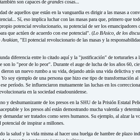
, también son capaces de
grandes
cosas...
dad de aquellos que están en la vanguardia es dirigir a las masas a conv
tencial... Sí, eso implica luchar con las masas para que, primero que tod
ropio potencial revolucionario, su potencial de ser los emancipadores d
ara que actúen de acuerdo con ese potencial". (
Lo
BAsico, de los discu
b Avakian,
"El potencial revolucionario de las masas y la responsabilida
nda diferencia entre lo citado aquí y la "justificación" de torturarles a 
 son lo "peor de lo peor". Durante el auge de lucha de los años 60, cie
 dieron un nuevo rumbo a su vida, dejando atrás una vida delictiva y e
. Yo soy ejemplo de una persona que hizo ese tipo de transformación al 
 ese período. Se influenciaron mutuamente las luchas en los correcciona
evolucionaria en la sociedad estadounidense.
ano y deshumanizante de los presos en la SHU de la Prisión Estatal Pel
naceptable y los presos ahí están demostrando mucha valentía y determi
y demandar ser tratados como seres humanos. Su ejemplo, al alzar la vo
l potencial de inspirar a millones.
do la salud y la vida misma al hacer una huelga de hambre de plazo ind