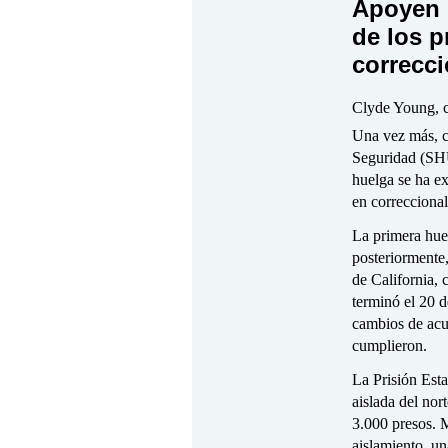
Apoyen 
de los p
correcci
Clyde Young, c
Una vez más, c
Seguridad (SHU
huelga se ha ex
en correcciona
La primera hue
posteriormente,
de California, 
terminó el 20 d
cambios de acue
cumplieron.
La Prisión Est
aislada del nor
3.000 presos. 
aislamiento, un