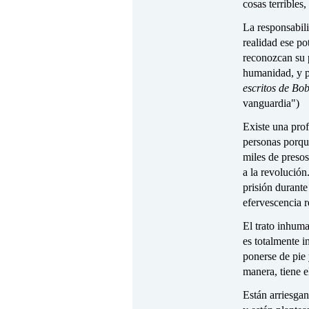
cosas terribles
La responsabili
realidad ese po
reconozcan su p
humanidad, y p
escritos de Bo
vanguardia")
Existe una profu
personas porque
miles de presos
a la revolución
prisión durante
efervescencia r
El trato inhum
es totalmente i
ponerse de pie 
manera, tiene e
Están arriesgan