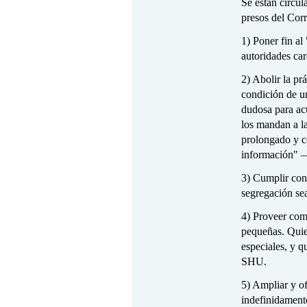
Se están circul
presos del Cor
1) Poner fin al
autoridades car
2) Abolir la pr
condición de un
dudosa para acu
los mandan a l
prolongado y co
información" — 
3) Cumplir con
segregación sea
4) Proveer com
pequeñas. Quier
especiales, y q
SHU.
5) Ampliar y of
indefinidamente