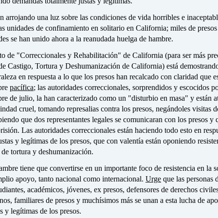
ndo demandas totalmente justas y legítimas.
n arrojando una luz sobre las condiciones de vida horribles e inaceptabl
as unidades de confinamiento en solitario en California; miles de presos
ades se han unido ahora a la reanudada huelga de hambre.
 de "Correccionales y Rehabilitación" de California (para ser más prec
e Castigo, Tortura y Deshumanización de California) está demostrand
aleza en respuesta a lo que los presos han recalcado con claridad que e
bre
pacífica
; las autoridades correccionales, sorprendidos y escocidos po
re de julio, la han caracterizado como un "disturbio en masa" y están 
dad cruel, tomando represalias contra los presos, negándoles visitas d
biendo que dos representantes legales se comunicaran con los presos y 
prisión. Las autoridades correccionales están haciendo todo esto en resp
stas y legítimas de los presos, que con valentía están oponiendo resiste
 de tortura y deshumanización.
mbre tiene que convertirse en un importante foco de resistencia en la 
mplio apoyo, tanto nacional como internacional.
Urge
que las personas 
udiantes, académicos, jóvenes, ex presos, defensores de derechos civile
os, familiares de presos y muchísimos más se unan a esta lucha de apo
 y legítimas de los presos.