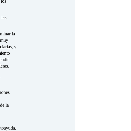
 los
 las
rminar la
o muy
ciarias, y
miento
endir
eras.
a
ciones
de la
utoayuda,