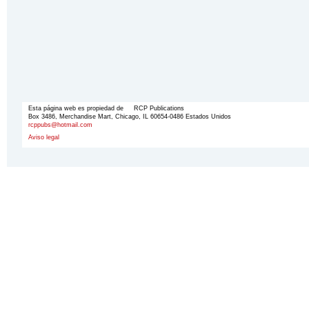
Esta página web es propiedad de RCP Publications
Box 3486, Merchandise Mart, Chicago, IL 60654-0486 Estados Unidos
rcppubs@hotmail.com
Aviso legal