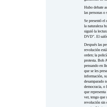
Hubo debate ace
las personas o 
Se presentó el
la naturaleza
siguió la lect
DVD". El salón
Después las pe
revolución está
orden; la polic
protesta. Bob A
pensando en lle
que se les pres
información, su
desamparado ne
democracia, o l
que representa 
ver, tengo que 
revolución sin 