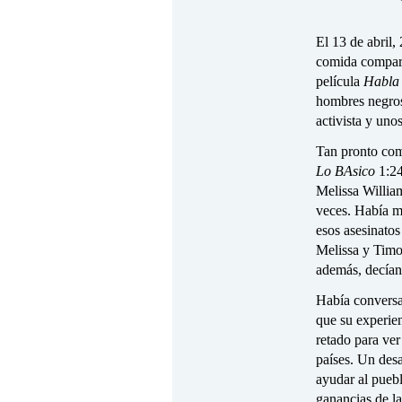
El 13 de abril
comida compart
película
Habl
hombres negros
activista y uno
Tan pronto como
Lo BAsico
1:24
Melissa Willia
veces. Había mu
esos asesinatos
Melissa y Timot
además, decían
Había conversac
que su experien
retado para ver
países. Un des
ayudar al pueb
ganancias de la