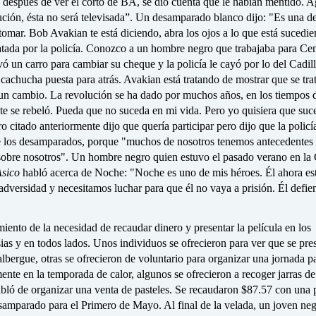
 después de ver el corto de BA, se dio cuenta que le habían mentido. A
ución, ésta no será televisada”. Un desamparado blanco dijo: "Es una d
tomar. Bob Avakian te está diciendo, abra los ojos a lo que está sucedi
atada por la policía. Conozco a un hombre negro que trabajaba para Cen
evó un carro para cambiar su cheque y la policía le cayó por lo del Cadil
 cachucha puesta para atrás. Avakian está tratando de mostrar que se tra
 un cambio. La revolución se ha dado por muchos años, en los tiempos d
te se rebeló. Pueda que no suceda en mi vida. Pero yo quisiera que suc
 citado anteriormente dijo que quería participar pero dijo que la policía
 de los desamparados, porque "muchos de nosotros tenemos antecedentes 
sobre nosotros". Un hombre negro quien estuvo el pasado verano en la 
sico
habló acerca de Noche: "Noche es uno de mis héroes. Él ahora es
adversidad y necesitamos luchar para que él no vaya a prisión. Él defie
iento de la necesidad de recaudar dinero y presentar la película en los
sias y en todos lados. Unos individuos se ofrecieron para ver que se pres
albergue, otras se ofrecieron de voluntario para organizar una jornada p
ente en la temporada de calor, algunos se ofrecieron a recoger jarras de
abló de organizar una venta de pasteles. Se recaudaron $87.57 con una
samparado para el Primero de Mayo. Al final de la velada, un joven neg