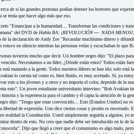
rca de si las grandes protestas podían detener los horrores que experi
si se tenía que hacer algo más que eso.
 corto "Emancipar a la humanidad… Transformar las condiciones y tran
 humana" del DVD de
Habla BA: ¡REVOLUCIÓN
—
NADA MENOS!
ura de la declaración de Andy Zee "Recaudar muchísimo dinero y difundi
 estuvo en silencio mientras las personas veían y escuchaban lo que B
rsonas tuvieron mucho que decir. Un hombre negro dijo: "El plazo para
 vencido. Necesitamos a un líder; ¿Dónde están estos? Todos están fuer
ía está matando a la gente. Todos nuestros líderes se han ido; solo está la
vakian lo cuenta tal como es, bien fluido, es muy acertado. Sí, ya estoy
var esto a los jóvenes y a otros y no importa el color, depende de la m
enta esto". Un joven estudiante universitario intervino: "Bob Avakian ti
 historia y la experiencia para el cambio y él capta la atención de la ge
gro dijo: "Tengo que estar convencido… Esto [Estados Unidos] no es
a libertad de expresión. Uno dice ciertas cosas y pronto es encerrado. E
en realidad la Constitución. Usted simplemente seguiría a alguien, yo 
mirar dentro de esto. No creo que nadie debe ser introducido en lo de la
conocerla". Dijo que llegó a creer que el comunismo es algo malo, pero