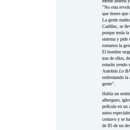
mente abierta y
"No esta revol
que tienes que 
La gente maltr
Cadillac, se ll
porque tenía la
sistema y pide
romanos la gen
El hombre negro
tras de ellos,
estarán yendo 
Autobús
Lo BA
enfrentando la 
gente".
Había un sentim
albergues, igle
película en un 
autos especialm
centavo y se h
de $5 de un de