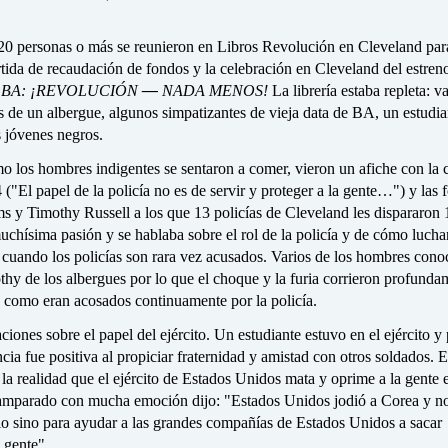
, 20 personas o más se reunieron en Libros Revolución en Cleveland par
ida de recaudación de fondos y la celebración en Cleveland del estreno
a BA: ¡REVOLUCIÓN
—
NADA MENOS!
La librería estaba repleta: va
 de un albergue, algunos simpatizantes de vieja data de BA, un estudia
s jóvenes negros.
 los hombres indigentes se sentaron a comer, vieron un afiche con la c
 ("El papel de la policía no es de servir y proteger a la gente…") y las 
ms y Timothy Russell a los que 13 policías de Cleveland les dispararon
chísima pasión y se hablaba sobre el rol de la policía y de cómo lucha
 cuando los policías son rara vez acusados. Varios de los hombres cono
hy de los albergues por lo que el choque y la furia corrieron profunda
 como eran acosados continuamente por la policía.
iones sobre el papel del ejército. Un estudiante estuvo en el ejército y
cia fue positiva al propiciar fraternidad y amistad con otros soldados. E
 la realidad que el ejército de Estados Unidos mata y oprime a la gente 
amparado con mucha emoción dijo: "Estados Unidos jodió a Corea y no
lo sino para ayudar a las grandes compañías de Estados Unidos a sacar
 gente".