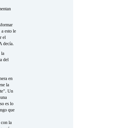
mentan
sformar
,
a esto le
r el
A decía.
 la
a del
anera en
ene la
nte". Un
 una
so es lo
tengo que
 con la