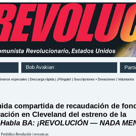
ida compartida de recaudación de fon
ración en Cleveland del estreno de la
a
Habla BA: ¡REVOLUCIÓN — NADA ME
| Periódico
Revolución
| revcom.us