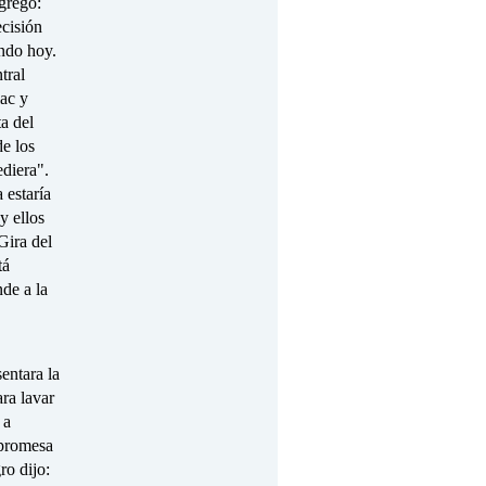
gregó:
ecisión
endo hoy.
tral
lac y
ta del
e los
ediera".
 estaría
y ellos
Gira del
tá
nde a la
entara la
ara lavar
 a
 promesa
ro dijo: