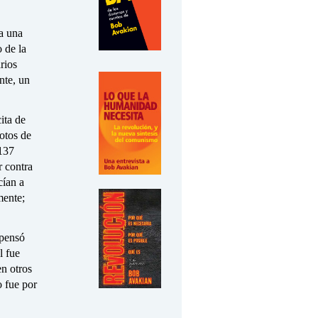
a una
 de la
rios
nte, un
ita de
fotos de
 137
r contra
cían a
mente;
 pensó
l fue
en otros
 fue por