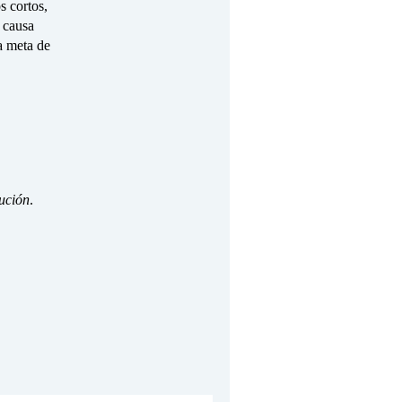
s cortos,
e causa
a meta de
ución
.