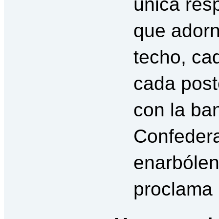
única res
que adorn
techo, ca
cada post
con la ban
Confedera
enarbólen
proclama 