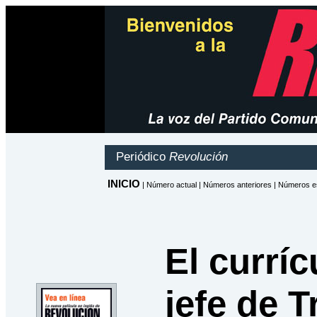
El curríc
jefe de 