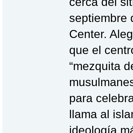
cerca del si
septiembre 
Center. Ale
que el centr
“mezquita de
musulmanes 
para celebra
llama al isla
ideología m