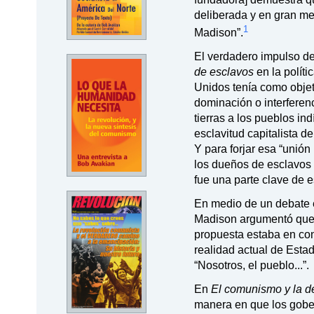
deliberada y en gran m
1
Madison”.
El verdadero impulso det
de esclavos
en la polít
Unidos tenía como objet
dominación o interferenc
tierras a los pueblos in
esclavitud capitalista d
Y para forjar esa “unión
los dueños de esclavos 
fue una parte clave de e
En medio de un debate e
Madison argumentó que “
propuesta estaba en con
realidad actual de Esta
“Nosotros, el pueblo...”.
En
El comunismo y la d
manera en que los gobe