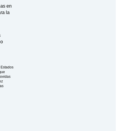
nas en
ra la
s
lo
e Estados
 que
movidas
ez
las