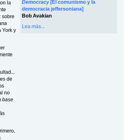
Democracy
[El comunismo y la
on la
democracia jeffersoniana]
nte
Bob Avakian
z sobre
ana
Lea más...
a York y
ver
lmente
ltad...
tes de
os
al no
a base
más
rimero,
s