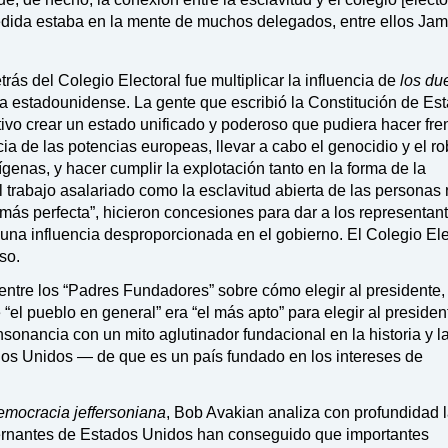
edida estaba en la mente de muchos delegados, entre ellos Ja
rás del Colegio Electoral fue multiplicar la influencia de
los du
ica estadounidense. La gente que escribió la Constitución de Es
ivo crear un estado unificado y poderoso que pudiera hacer fren
ia de las potencias europeas, llevar a cabo el genocidio y el r
dígenas, y hacer cumplir la explotación tanto en la forma de la
el trabajo asalariado como la esclavitud abierta de las personas
 más perfecta”, hicieron concesiones para dar a los representan
una influencia desproporcionada en el gobierno. El Colegio Ele
so.
ntre los “Padres Fundadores” sobre cómo elegir al presidente
el pueblo en general” era “el más apto” para elegir al presiden
sonancia con un mito aglutinador fundacional en la historia y l
dos Unidos — de que es un país fundado en los intereses de
emocracia jeffersoniana
, Bob Avakian analiza con profundidad 
rnantes de Estados Unidos han conseguido que importantes