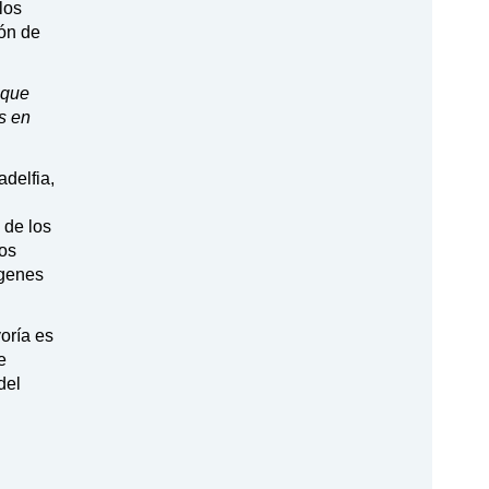
los
ión de
 que
s en
adelfia,
 de los
los
rgenes
oría es
e
del