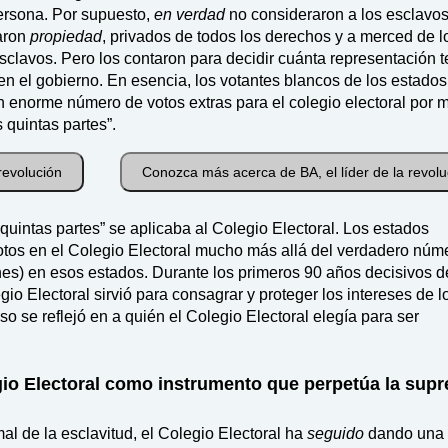
ersona. Por supuesto,
en verdad
no consideraron a los esclavo
aron
propiedad
, privados de todos los derechos y a merced de l
lavos. Pero los contaron para decidir cuánta representación t
en el gobierno. En esencia, los votantes blancos de los estados
un enorme número de votos extras para el colegio electoral por 
s quintas partes”.
revolución
Conozca más acerca de BA, el líder de la revolu
s quintas partes” se aplicaba al Colegio Electoral. Los estados
votos en el Colegio Electoral mucho más allá del verdadero núm
nes) en esos estados. Durante los primeros 90 años decisivos d
io Electoral sirvió para consagrar y proteger los intereses de l
o se reflejó en a quién el Colegio Electoral elegía para ser
gio Electoral como instrumento que perpetúa la sup
al de la esclavitud, el Colegio Electoral ha
seguido
dando una