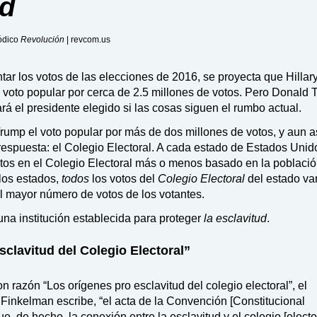
ud
iódico
Revolución
| revcom.us
ar los votos de las elecciones de 2016, se proyecta que Hillar
 voto popular por cerca de 2.5 millones de votos. Pero Donald 
rá el presidente elegido si las cosas siguen el rumbo actual.
mp el voto popular por más de dos millones de votos, y aun a
respuesta: el Colegio Electoral. A cada estado de Estados Unid
os en el Colegio Electoral más o menos basado en la població
 los estados,
todos
los votos del
Colegio Electoral
del estado va
l mayor número de votos de los votantes.
una institución establecida para proteger
la esclavitud
.
sclavitud del Colegio Electoral”
on razón “Los orígenes pro esclavitud del colegio electoral”, el
l Finkelman escribe, “el acta de la Convención [Constitucional
, de hecho, la conexión entre la esclavitud y el colegio [elector