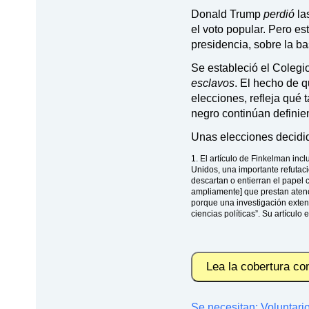
Donald Trump
perdió
la
el voto popular. Pero es
presidencia, sobre la ba
Se estableció el Colegio
esclavos
. El hecho de 
elecciones, refleja qué 
negro continúan definie
Unas elecciones decidid
1. El artículo de Finkelman inc
Unidos, una importante refutació
descartan o entierran el papel 
ampliamente] que prestan atenc
porque una investigación extens
ciencias políticas”. Su artículo
Lea la cobertura co
Se necesitan: Voluntari