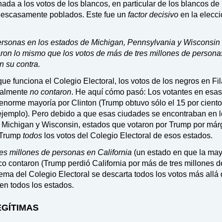
ada a los votos de los blancos, en particular de los blancos de 
s escasamente poblados. Este fue un
factor decisivo
en la elecc
ersonas en los estados de Michigan, Pennsylvania y Wisconsin
ron lo mismo que los votos de más de tres millones de persona
n su contra.
e funciona el Colegio Electoral, los votos de los negros en Fil
eralmente
no contaron
. He aquí cómo pasó: Los votantes en esas
enorme mayoría por Clinton (Trump obtuvo sólo el 15 por ciento
r ejemplo). Pero debido a que esas ciudades se encontraban en 
, Michigan y Wisconsin, estados que votaron por Trump por má
a Trump
todos
los votos del Colegio Electoral de esos estados.
es millones de personas en California
(un estado en que la may
o contaron (Trump perdió California por más de tres millones d
tema del Colegio Electoral se descarta todos los votos más allá 
en todos los estados.
LEGÍTIMAS