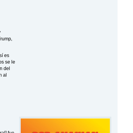
y
Trump,
sí es
os se le
n del
n al
al] fue