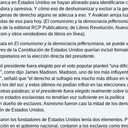
lanca en Estados Unidos se hayan alineado para identificarse c
adora y opresiva. Y cómo eso de deshumanizar y
excluir
a la ge
ígenas de derecho alguno se adecua a eso. Y Avakian arroja lu
ndas de eso para hoy. (
El comunismo y la democracia jeffersoni
és de la editorial RCP Publications; de Libros Revolución, Nuev
om y otros vendedores de libros en línea).
eñala en
El comunismo y la democracia jeffersoniana
, se puede 
res de la Constitución de Estados Unidos querían incluir forma
pietarios en la elección directa del presidente.
el presidente fuera elegido por el voto popular planteó “una dificu
”, como dijo James Madison. Madison, uno de los más influyen
, señaló que “el derecho al sufragio era mucho más difuso en l
 los del sur; y estos últimos no podían influir en las elecciones 
 otras palabras:
si el presidente fuera elegido realmente sobre l
s estados esclavistas no tendrían voz suficiente en la política
un dueño de esclavos. Asimismo fueron casi la mitad de los de
ión de Estados Unidos.
raron los fundadores de Estados Unidos tenía dos elementos. P
ación en el gobierno nacional, contaron a los esclavos como tre