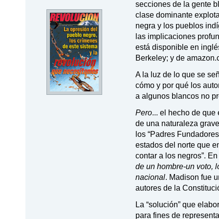
secciones de la gente b
clase dominante explot
negra y los pueblos ind
las implicaciones profu
está disponible en ingl
Berkeley; y de amazon.c
A la luz de lo que se s
cómo y por qué los auto
a algunos blancos no pro
Pero
... el hecho de que 
de una naturaleza grave
los “Padres Fundadores”
estados del norte que en
contar a los negros”. En
de un hombre-un voto, lo
nacional
. Madison fue 
autores de la Constituc
La “solución” que elabo
para fines de represent