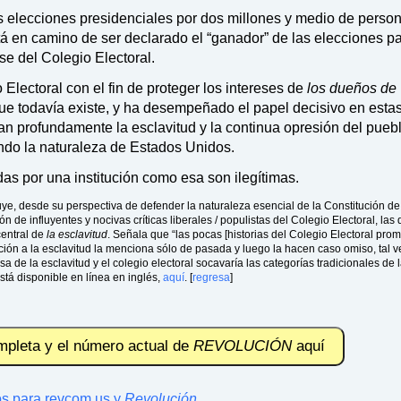
s elecciones presidenciales por dos millones y medio de perso
tá en camino de ser declarado el “ganador” de las elecciones pa
se del Colegio Electoral.
 Electoral con el fin de proteger los intereses de
los dueños de
que todavía existe, y ha desempeñado el papel decisivo en esta
tan profundamente la esclavitud y la continua opresión del pueb
ndo la naturaleza de Estados Unidos.
as por una institución como esa son ilegítimas.
luye, desde su perspectiva de defender la naturaleza esencial de la Constitución d
n de influyentes y nocivas críticas liberales / populistas del Colegio Electoral, las
central de
la esclavitud
. Señala que “las pocas [historias del Colegio Electoral pro
ión a la esclavitud la menciona sólo de pasada y luego la hacen caso omiso, tal v
a de la esclavitud y el colegio electoral socavaría las categorías tradicionales de 
 está disponible en línea en inglés,
aquí
. [
regresa
]
mpleta y el número actual de
REVOLUCIÓN
aquí
os para revcom.us y
Revolución