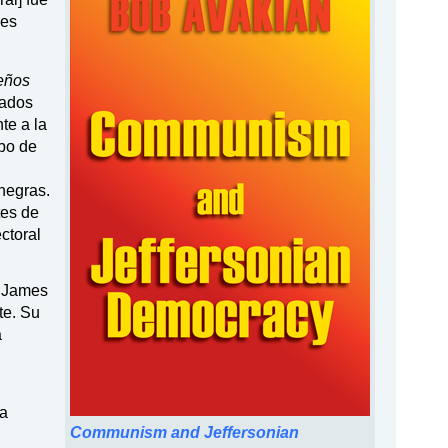
mes
eños
tados
te a la
obo de
 negras.
tes de
ctoral
, James
te. Su
a
la
Communism and Jeffersonian