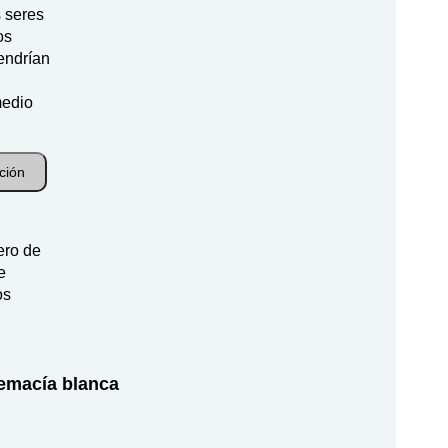
s seres
os
endrían
medio
ción
ero de
e
os
remacía blanca