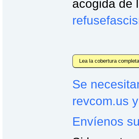
acogida de l
refusefasci
Lea la cobertura complet
Se necesitan
revcom.us 
Envíenos su