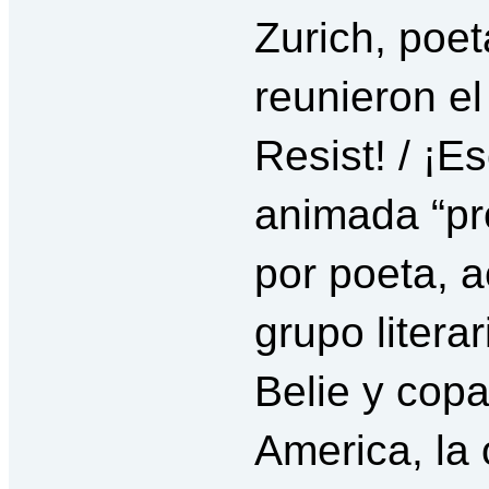
Zurich, poet
reunieron el
Resist! / ¡E
animada “pro
por poeta, a
grupo litera
Belie y cop
America, la 