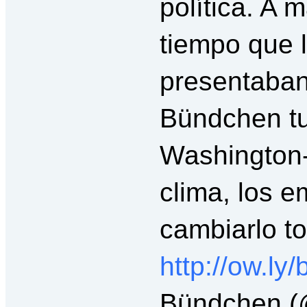
política. A
tiempo que l
presentaban
Bündchen tui
Washington
clima, los e
cambiarlo t
http://ow.
Bündchen (@g