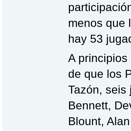
participaci
menos que l
hay 53 juga
A principios
de que los P
Tazón, seis 
Bennett, De
Blount, Alan