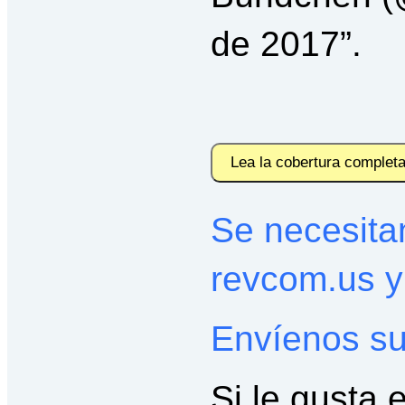
de 2017”.
Lea la cobertura complet
Se necesitan
revcom.us 
Envíenos su
Si le gusta 