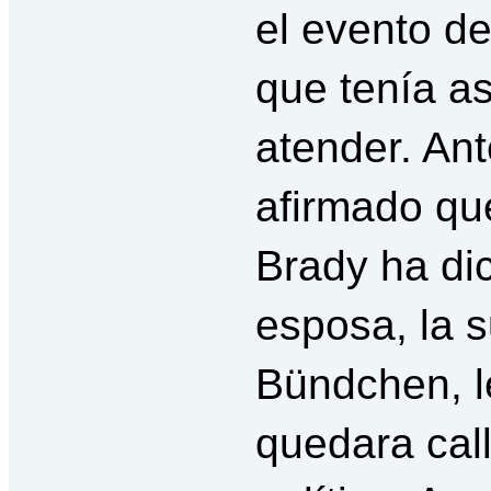
el evento d
que tenía as
atender. An
afirmado qu
Brady ha di
esposa, la 
Bündchen, l
quedara call