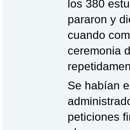
los 380 est
pararon y d
cuando come
ceremonia d
repetidament
Se habían e
administrad
peticiones f