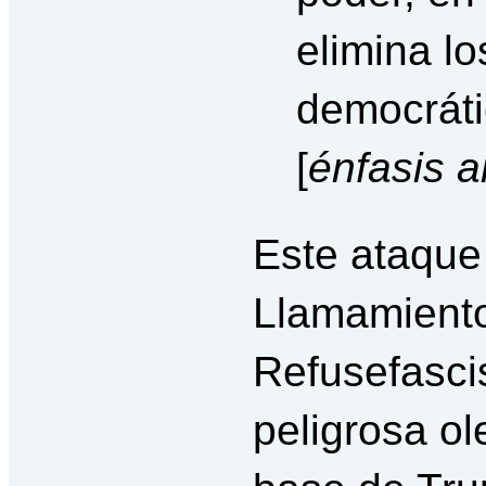
elimina l
democráti
[
énfasis
a
Este ataque 
Llamamiento
Refusefasci
peligrosa ol