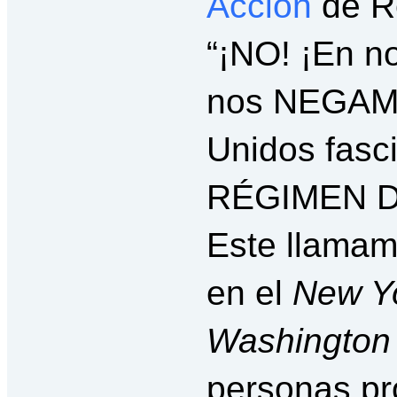
Acción
de R
“¡NO! ¡En n
nos NEGAMO
Unidos fas
RÉGIMEN D
Este llamam
en el
New Y
Washington
personas pr