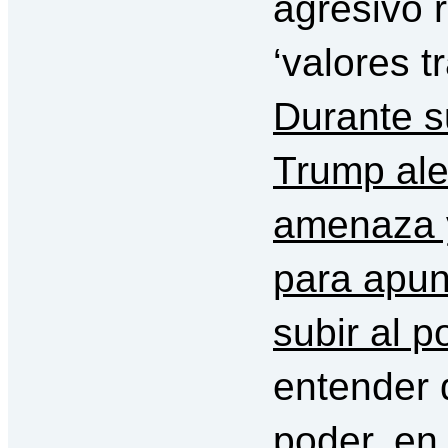
agresivo 
‘valores t
Durante s
Trump alen
amenaza y
para apun
subir al p
entender 
poder, en