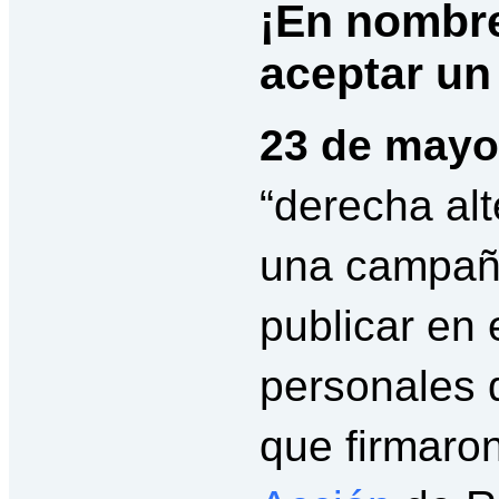
¡En nombr
aceptar un
23 de mayo
“derecha al
una campaña
publicar en e
personales 
que firmaro