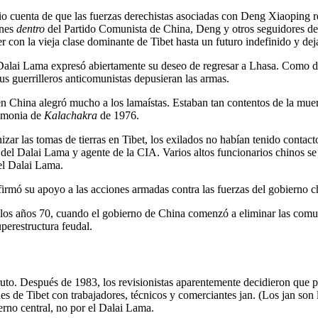
dio cuenta de que las fuerzas derechistas asociadas con Deng Xiaoping r
ones
dentro
del Partido Comunista de China, Deng y otros seguidores de
con la vieja clase dominante de Tibet hasta un futuro indefinido y deja
Dalai Lama expresó abiertamente su deseo de regresar a Lhasa. Como de
sus guerrilleros anticomunistas depusieran las armas.
 China alegró mucho a los lamaístas. Estaban tan contentos de la muer
remonia de
Kalachakra
de 1976.
ar las tomas de tierras en Tibet, los exilados no habían tenido contac
l Dalai Lama y agente de la CIA. Varios altos funcionarios chinos se 
 el Dalai Lama.
irmó su apoyo a las acciones armadas contra las fuerzas del gobierno c
e los años 70, cuando el gobierno de China comenzó a eliminar las comu
uperestructura feudal.
ruto. Después de 1983, los revisionistas aparentemente decidieron que 
s de Tibet con trabajadores, técnicos y comerciantes jan. (Los jan son 
erno central, no por el Dalai Lama.