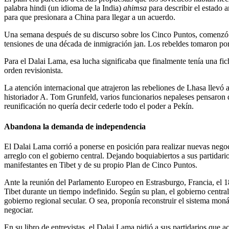
palabra hindi (un idioma de la India)
ahimsa
para describir el estado
para que presionara a China para llegar a un acuerdo.
Una semana después de su discurso sobre los Cinco Puntos, comenzó u
tensiones de una década de inmigración jan. Los rebeldes tomaron por 
Para el Dalai Lama, esa lucha significaba que finalmente tenía una fi
orden revisionista.
La atención internacional que atrajeron las rebeliones de Lhasa llevó
historiador A. Tom Grunfeld, varios funcionarios nepaleses pensaron 
reunificación no quería decir cederle todo el poder a Pekín.
Abandona la demanda de independencia
El Dalai Lama corrió a ponerse en posición para realizar nuevas negoc
arreglo con el gobierno central. Dejando boquiabiertos a sus partidar
manifestantes en Tibet y de su propio Plan de Cinco Puntos.
Ante la reunión del Parlamento Europeo en Estrasburgo, Francia, el 1
Tibet durante un tiempo indefinido. Según su plan, el gobierno central 
gobierno regional secular. O sea, proponía reconstruir el sistema moná
negociar.
En su libro de entrevistas, el Dalai Lama pidió a sus partidarios que