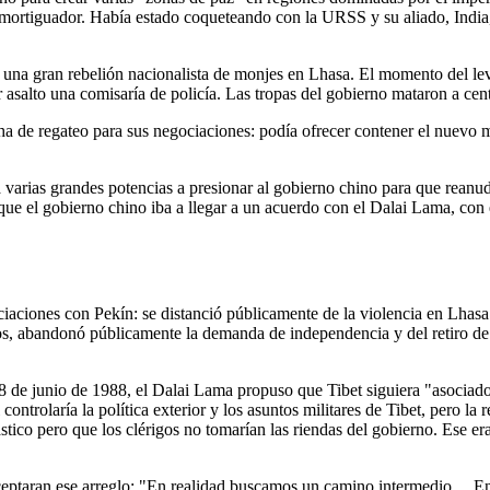
 amortiguador. Había estado coqueteando con la URSS y su aliado, India
na gran rebelión nacionalista de monjes en Lhasa. El momento del lev
asalto una comisaría de policía. Las tropas del gobierno mataron a cen
cha de regateo para sus negociaciones: podía ofrecer contener el nuevo
 a varias grandes potencias a presionar al gobierno chino para que rean
que el gobierno chino iba a llegar a un acuerdo con el Dalai Lama, con
iaciones con Pekín: se distanció públicamente de la violencia en Lhasa 
ios, abandonó públicamente la demanda de independencia y del retiro de l
8 de junio de 1988, el Dalai Lama propuso que Tibet siguiera "asociado
controlaría la política exterior y los asuntos militares de Tibet, pero l
stico pero que los clérigos no tomarían las riendas del gobierno. Ese e
 aceptaran ese arreglo: "En realidad buscamos un camino intermedio....