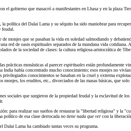
n el gobierno que masacró a manifestantes en Lhasa y en la plaza Tien
 la política del Dalai Lama y su séquito ha sido maniobrar para recuper
 feudal.
lite de monjes que se pasaban la vida en soledad salmodiando y debatie
una red de oasis espirituales separados de la mundana vida cotidiana. A 
ados de la sociedad de clases: la cultura religiosa-aristocrática de Tib
las prácticas monásticas al parecer
espirituales
están profundamente vinc
gua India había concentrado mucho conocimiento; esos monjes no vivían
us privilegiados conocimientos se basaban en la cruel y extrema explota
os monjes, los eruditos, etc., divorciados de las masas básicas, que solo
nes sociales que surgieron de la propiedad feudal y la esclavitud de los
r.
n: para realizar sus sueños de restaurar la "libertad religiosa" y la "cu
a político de esa clase derrocada
no tiene nada que ver
con la liberació
é el Dalai Lama ha cambiado tantas veces su programa.