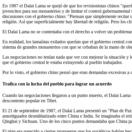
En 1987 el Dalai Lama se quejó de que los revisionistas chinos "querí
jovencitos para sus monasterios y de limitar el control gubernamental s
discusiones con el gobierno chino: "Piensan que simplemente recitar una
religión. Así que superficialmente hay libertad de religión. Pero los 
El Dalai Lama no se contentaba con el derecho a volver sin problemas 
En realidad, los lamaístas exilados querían que el gobierno central co
sistema de grandes monasterios con que se cebaban de la mano de obr
Las negociaciones no tenían nada que ver con mejorar la situación y 
que el gobierno central le estaba extrayendo al pueblo trabajador.
Por lo visto, el gobierno chino pensó que eran demandas excesivas a 
Trafica con la lucha del pueblo para lograr un acuerdo
Cuando las negociaciones llegaron a un punto muerto, el Dalai Lama ca
descontento popular en Tibet.
El 21 de septiembre de 1987, el Dalai Lama presentó un "Plan de Paz 
amortiguador desmilitarizado entre China e India. Se imaginaba el reti
Qinghai y Sichuan. Uno de los cinco puntos demandaba que China para
El plan era parecido a ciertas propuestas que los soviéticos habían h