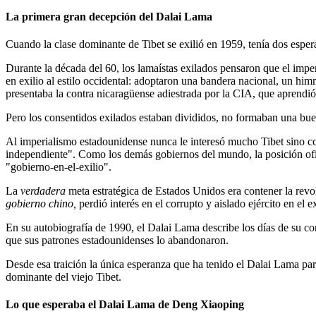
La primera gran decepción del Dalai Lama
Cuando la clase dominante de Tibet se exilió en 1959, tenía dos espera
Durante la década del 60, los lamaístas exilados pensaron que el impe
en exilio al estilo occidental: adoptaron una bandera nacional, un hi
presentaba la contra nicaragüense adiestrada por la CIA, que aprendió
Pero los consentidos exilados estaban divididos, no formaban una buena
Al imperialismo estadounidense nunca le interesó mucho Tibet sino com
independiente". Como los demás gobiernos del mundo, la posición ofi
"gobierno-en-el-exilio".
La
verdadera
meta estratégica de Estados Unidos era contener la revol
gobierno chino,
perdió interés en el corrupto y aislado ejército en el ex
En su autobiografía de 1990, el Dalai Lama describe los días de su 
que sus patrones estadounidenses lo abandonaron.
Desde esa traición la única esperanza que ha tenido el Dalai Lama par
dominante del viejo Tibet.
Lo que esperaba el Dalai Lama de Deng Xiaoping