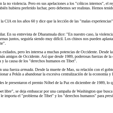
la no violencia. Pero en sus apelaciones a los "críticos internos", el r
ién hubiera preferido luchar, pero debemos ser realistas. Hemos teni
 la CIA en los años 60 y dice que la lección de las "malas experiencias
ar. En su entrevista de Dharamsala dice: "En nuestro caso, la violenci
rmas juntos, seguiría siendo muy difícil. Los chinos nos pueden aplastar 
te".
s exilados, pero les interesa a muchas potencias de Occidente. Desde la
 más amigos de Occidente. Así que desde 1989, poderosas fuerzas de l
a y la causa de los "derechos humanos en Tibet".
en una fuerza
armada
. Desde la muerte de Mao, su relación con el gob
onar a Pekín a abandonar la excesiva centralización de la economía y la
les le presentaron el premio Nóbel de la Paz en diciembre de 1989, lo qu
et libre", se deja embaucar por una campaña de Washington que busca 
e le importa el "problema de Tibet" y los "derechos humanos" para
pres