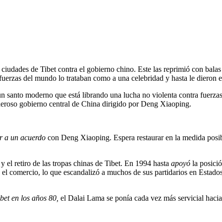
s ciudades de Tibet contra el gobierno chino. Este las reprimió con bala
 fuerzas del mundo lo trataban como a una celebridad y hasta le dieron 
 santo moderno que está librando una lucha no violenta contra fuerzas 
deroso gobierno central de China dirigido por Deng Xiaoping.
ar a un acuerdo
con Deng Xiaoping. Espera restaurar en la medida posible
 el retiro de las tropas chinas de Tibet. En 1994 hasta
apoyó
la posició
el comercio, lo que escandalizó a muchos de sus partidarios en Estad
bet en los años 80,
el Dalai Lama se ponía cada vez más servicial hacia 