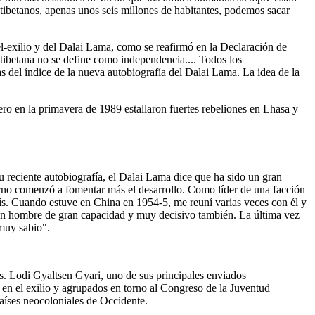
tibetanos, apenas unos seis millones de habitantes, podemos sacar
el-exilio y del Dalai Lama, como se reafirmó en la Declaración de
 tibetana no se define como independencia.... Todos los
as del índice de la nueva autobiografía del Dalai Lama. La idea de la
ro en la primavera de 1989 estallaron fuertes rebeliones en Lhasa y
u reciente autobiografía, el Dalai Lama dice que ha sido un gran
no comenzó a fomentar más el desarrollo. Como líder de una facción
ís. Cuando estuve en China en 1954-5, me reuní varias veces con él y
un hombre de gran capacidad y muy decisivo también. La última vez
muy sabio".
s. Lodi Gyaltsen Gyari, uno de sus principales enviados
s en el exilio y agrupados en torno al Congreso de la Juventud
países neocoloniales de Occidente.