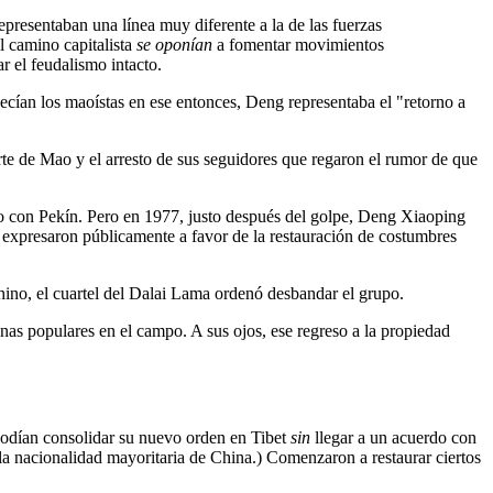
epresentaban una línea muy diferente a la de las fuerzas
l camino capitalista
se oponían
a fomentar movimientos
r el feudalismo intacto.
cían los maoístas en ese entonces, Deng representaba el "retorno a
te de Mao y el arresto de sus seguidores que regaron el rumor de que
to con Pekín. Pero en 1977, justo después del golpe, Deng Xiaoping
expresaron públicamente a favor de la restauración de costumbres
hino, el cuartel del Dalai Lama ordenó desbandar el grupo.
nas populares en el campo. A sus ojos, ese regreso a la propiedad
podían consolidar su nuevo orden en Tibet
sin
llegar a un acuerdo con
la nacionalidad mayoritaria de China.) Comenzaron a restaurar ciertos