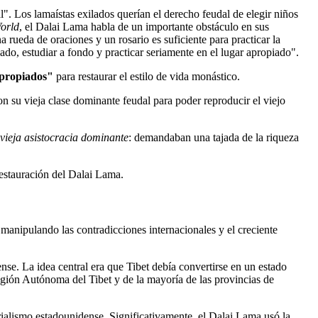
". Los lamaístas exilados querían el derecho feudal de elegir niños
World
, el Dalai Lama habla de un importante obstáculo en sus
a rueda de oraciones y un rosario es suficiente para practicar la
ado, estudiar a fondo y practicar seriamente en el lugar apropiado".
apropiados"
para restaurar el estilo de vida monástico.
on su vieja clase dominante feudal para poder reproducir el viejo
vieja asistocracia dominante
: demandaban una tajada de la riqueza
restauración del Dalai Lama.
manipulando las contradicciones internacionales y el creciente
e. La idea central era que Tibet debía convertirse en un estado
 Región Autónoma del Tibet y de la mayoría de las provincias de
rialismo estadounidense. Significativamente, el Dalai Lama usó la