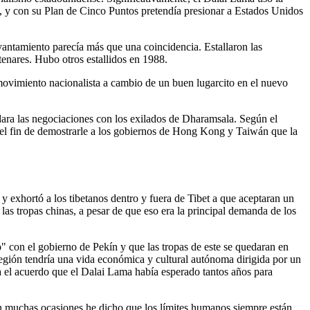
, y con su Plan de Cinco Puntos pretendía presionar a Estados Unidos
antamiento parecía más que una coincidencia. Estallaron las
tenares. Hubo otros estallidos en 1988.
 movimiento nacionalista a cambio de un buen lugarcito en el nuevo
udara las negociaciones con los exilados de Dharamsala. Según el
 el fin de demostrarle a los gobiernos de Hong Kong y Taiwán que la
y exhortó a los tibetanos dentro y fuera de Tibet a que aceptaran un
as tropas chinas, a pesar de que eso era la principal demanda de los
" con el gobierno de Pekín y que las tropas de este se quedaran en
a región tendría una vida económica y cultural autónoma dirigida por un
ra el acuerdo que el Dalai Lama había esperado tantos años para
 En muchas ocasiones he dicho que los límites humanos siempre están