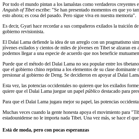
Por todo el mundo pintan a los lamaístas como verdaderos creyentes en 
Anguish of Tibet
escribe: "Se han presentado momentos en que yo tamb
esto ahora; es cosa del pasado. Pero sigue viva en nuestra memoria".
Es decir, Gyari hace recordar a sus compañeros exilados la traición de
gobierno revisionista.
El Dalai Lama defiende la idea de un arreglo con un pragmatismo simil
jóvenes exilados y cientos de miles de jóvenes en Tibet se alzaran en a
podemos llegar a una especie de acuerdo que nos beneficie mutuamen
Puede que el método del Dalai Lama no sea popular entre los tibetano
que el gobierno chino reprima a los elementos de su clase dominante
presionar al gobierno de Deng. Se decidieron en apoyar al Dalai Lam
Esta vez, las potencias occidentales no quieren que los exilados form
quiere que el Dalai Lama juegue un papel
público
destacado para presi
Para que el Dalai Lama jugara mejor su papel, las potencias occidenta
Muchas veces cuando la gente honesta apoya el movimiento para "Tib
estadounidense no le importa nada Tibet. Una vez más, se hace el qu
Está de moda, pero con pocas esperanzas