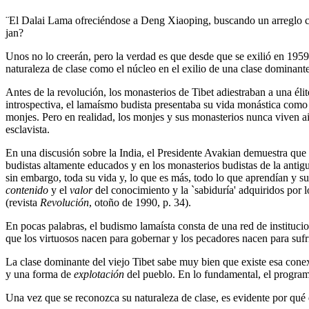
¨El Dalai Lama ofreciéndose a Deng Xiaoping, buscando un arreglo co
jan?
Unos no lo creerán, pero la verdad es que desde que se exilió en 1959,
naturaleza de clase como el núcleo en el exilio de una clase dominante
Antes de la revolución, los monasterios de Tibet adiestraban a una é
introspectiva, el lamaísmo budista presentaba su vida monástica como 
monjes. Pero en realidad, los monjes y sus monasterios nunca viven aisl
esclavista.
En una discusión sobre la India, el Presidente Avakian demuestra que 
budistas altamente educados y en los monasterios budistas de la anti
sin embargo, toda su vida y, lo que es más, todo lo que aprendían y s
contenido
y el
valor
del conocimiento y la `sabiduría' adquiridos por l
(revista
Revolución
, otoño de 1990, p. 34).
En pocas palabras, el budismo lamaísta consta de una red de institucio
que los virtuosos nacen para gobernar y los pecadores nacen para sufri
La clase dominante del viejo Tibet sabe muy bien que existe esa conexió
y una forma de
explotación
del pueblo. En lo fundamental, el program
Una vez que se reconozca su naturaleza de clase, es evidente por qu