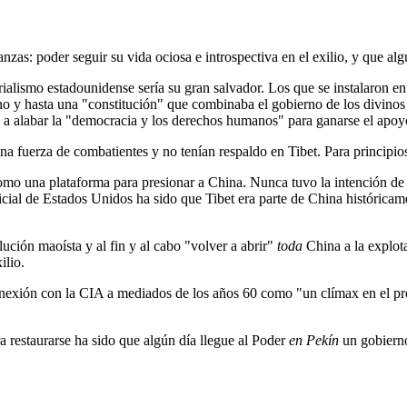
nzas: poder seguir su vida ociosa e introspectiva en el exilio, y que al
rialismo estadounidense sería su gran salvador. Los que se instalaron 
mno y hasta una "constitución" que combinaba el gobierno de los divinos
 a alabar la "democracia y los derechos humanos" para ganarse el apoyo
 fuerza de combatientes y no tenían respaldo en Tibet. Para principios 
o una plataforma para presionar a China. Nunca tuvo la intención de in
cial de Estados Unidos ha sido que Tibet era parte de China histórica
ución maoísta y al fin y al cabo "volver a abrir"
toda
China a la explot
ilio.
conexión con la CIA a mediados de los años 60 como "un clímax en el p
a restaurarse ha sido que algún día llegue al Poder
en Pekín
un gobierno