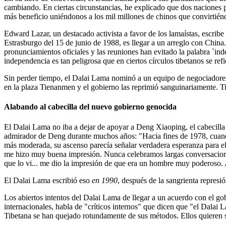
cambiando. En ciertas circunstancias, he explicado que dos naciones p
más beneficio uniéndonos a los mil millones de chinos que convirtién
Edward Lazar, un destacado activista a favor de los lamaístas, escribe
Estrasburgo del 15 de junio de 1988, es llegar a un arreglo con China.
pronunciamientos oficiales y las reuniones han evitado la palabra `ind
independencia es tan peligrosa que en ciertos círculos tibetanos se ref
Sin perder tiempo, el Dalai Lama nominó a un equipo de negociadores 
en la plaza Tienanmen y el gobierno las reprimió sanguinariamente. Ti
Alabando al cabecilla del nuevo gobierno genocida
El Dalai Lama no iba a dejar de apoyar a Deng Xiaoping, el cabecilla 
admirador de Deng durante muchos años: "Hacia fines de 1978, cuand
más moderada, su ascenso parecía señalar verdadera esperanza para el
me hizo muy buena impresión. Nunca celebramos largas conversacione
que lo vi... me dio la impresión de que era un hombre muy poderoso
El Dalai Lama escribió eso
en 1990
, después de la sangrienta represi
Los abiertos intentos del Dalai Lama de llegar a un acuerdo con el g
internacionales, habla de "críticos internos" que dicen que "el Dalai 
Tibetana se han quejado rotundamente de sus métodos. Ellos quieren se