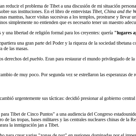
an reducir el problema de Tibet a una discusión de mi situación personal
obre sus instituciones. En el libro de entrevistas
Tibet, China and the 
s mantras, hacer visitas sucesivas a los templos, prostrarse y llevar un
chinos simplemente no entienden que es necesario tener un maestro adecu
y una libertad de religión formal para los creyentes: quería
"lugares 
mpartiera una gran parte del Poder y la riqueza de la sociedad tibetana c
a de las masas.
los derechos del
pueblo
. Eran para restaurar el mundo privilegiado de la
cambio de muy poco. Por segunda vez se estrellaron las esperanzas de 
mbió urgentemente sus tácticas: decidió presionar al gobierno central 
para Tibet de Cinco Puntos" a una audiencia del Congreso estadounidens
ro de las tropas, bases militares y las centrales nucleares chinas de la
ra la inmigración jan a Tibet.
echo para crear varias "zonas de paz" en regiones dominadas por el impe