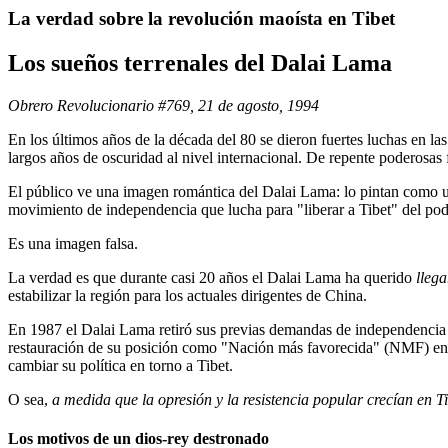
La verdad sobre la revolución maoísta en Tibet
Los sueños terrenales del Dalai Lama
Obrero Revolucionario #769, 21 de agosto, 1994
En los últimos años de la década del 80 se dieron fuertes luchas en la
largos años de oscuridad al nivel internacional. De repente poderosas
El público ve una imagen romántica del Dalai Lama: lo pintan como un
movimiento de independencia que lucha para "liberar a Tibet" del po
Es una imagen falsa.
La verdad es que durante casi 20 años el Dalai Lama ha querido
lleg
estabilizar la región para los actuales dirigentes de China.
En 1987 el Dalai Lama retiró sus previas demandas de independencia y
restauración de su posición como "Nación más favorecida" (NMF) en 
cambiar su política en torno a Tibet.
O sea,
a medida que la opresión y la resistencia popular crecían en Ti
Los motivos de un dios-rey destronado