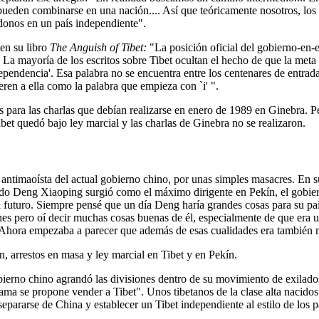
ueden combinarse en una nación.... Así que teóricamente nosotros, los 
donos en un país independiente".
 en su libro
The Anguish of Tibet:
"La posición oficial del gobierno-en-
 La mayoría de los escritos sobre Tibet ocultan el hecho de que la meta
ependencia'. Esa palabra no se encuentra entre los centenares de entrad
ieren a ella como la palabra que empieza con `i' ".
para las charlas que debían realizarse en enero de 1989 en Ginebra. Pe
bet quedó bajo ley marcial y las charlas de Ginebra no se realizaron.
antimaoísta del actual gobierno chino, por unas simples masacres. En s
o Deng Xiaoping surgió como el máximo dirigente en Pekín, el gobier
 futuro. Siempre pensé que un día Deng haría grandes cosas para su pa
s pero oí decir muchas cosas buenas de él, especialmente de que era 
. Ahora empezaba a parecer que además de esas cualidades era también 
ón, arrestos en masa y ley marcial en Tibet y en Pekín.
obierno chino agrandó las divisiones dentro de su movimiento de exilado
Lama se propone vender a Tibet". Unos tibetanos de la clase alta nacido
pararse de China y establecer un Tibet independiente al estilo de los 