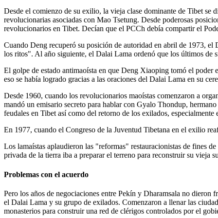
Desde el comienzo de su exilio, la vieja clase dominante de Tibet se 
revolucionarias asociadas con Mao Tsetung. Desde poderosas posici
revolucionarios en Tibet. Decían que el PCCh debía compartir el Poder 
Cuando Deng recuperó su posición de autoridad en abril de 1973, el 
los ritos". Al año siguiente, el Dalai Lama ordenó que los últimos de 
El golpe de estado antimaoísta en que Deng Xiaoping tomó el poder en
eso se había logrado gracias a las oraciones del Dalai Lama en su ce
Desde 1960, cuando los revolucionarios maoístas comenzaron a organiz
mandó un emisario secreto para hablar con Gyalo Thondup, hermano de
feudales en Tibet así como del retorno de los exilados, especialmente
En 1977, cuando el Congreso de la Juventud Tibetana en el exilio reaf
Los lamaístas aplaudieron las "reformas" restauracionistas de fines d
privada de la tierra iba a preparar el terreno para reconstruir su vieja s
Problemas con el acuerdo
Pero los años de negociaciones entre Pekín y Dharamsala no dieron f
el Dalai Lama y su grupo de exilados. Comenzaron a llenar las ciudade
monasterios para construir una red de clérigos controlados por el gobi