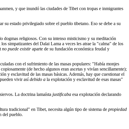
anmen, y que inundó las ciudades de Tibet con tropas e inmigrantes
ar su estado privilegiado sobre el pueblo tibetano. Eso se debe a su
ndo dogmas religiosos. Con su intenso misticismo y su meditación
los simpatizantes del Dalai Lama a veces les atrae la "calma" de los
et
no puede existir
aparte de su fundación económica feudal y
uladas con el sufrimiento de las masas populares: "Había monjes
 copiosamente (de hecho algunos eran ascetas y vivían sencillamente);
ción y esclavitud de las masas básicas. Además, hay que cuestionar el
 pueden vivir así
debido a
la explotación y esclavitud de esas masas"
 siervos. La doctrina lamaísta
justificaba
esa explotación declarando
ltura tradicional" en Tibet, necesita algún tipo de sistema de
propiedad
n del pueblo.