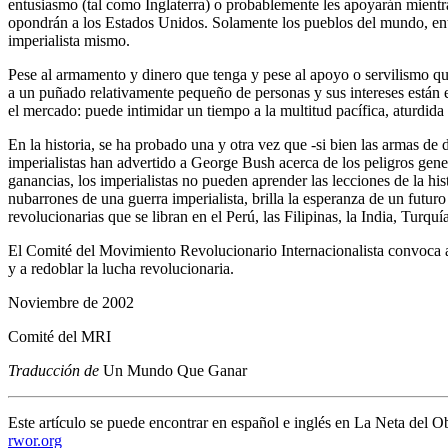
entusiasmo (tal como Inglaterra) o probablemente les apoyarán mientr
opondrán a los Estados Unidos. Solamente los pueblos del mundo, entre
imperialista mismo.
Pese al armamento y dinero que tenga y pese al apoyo o servilismo que
a un puñado relativamente pequeño de personas y sus intereses están 
el mercado: puede intimidar un tiempo a la multitud pacífica, aturdid
En la historia, se ha probado una y otra vez que -si bien las armas de
imperialistas han advertido a George Bush acerca de los peligros gen
ganancias, los imperialistas no pueden aprender las lecciones de la hi
nubarrones de una guerra imperialista, brilla la esperanza de un futu
revolucionarias que se libran en el Perú, las Filipinas, la India, Turqu
El Comité del Movimiento Revolucionario Internacionalista convoca a to
y a redoblar la lucha revolucionaria.
Noviembre de 2002
Comité del MRI
Traducción de
Un Mundo Que Ganar
Este artículo se puede encontrar en español e inglés en La Neta del O
rwor.org