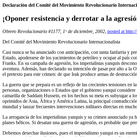
Declaración del Comité del Movimiento Revolucionario Internaci
¡Oponer resistencia y derrotar a la agresi
Obrero Revolucionario #1177, 1
de diciembre, 2002
,
posted at http:/
°
Del Comité del Movimiento Revolucionario Internacionalista
Casi nunca se ha anunciado con anticipación, con tanta fanfarria y pre
Estado, apoderarse de los yacimientos de petróleo y ocupar al país c
Franks. En su campaña de agresión, los imperialistas yanquis desconoc
aventura. Además, han declarado su intención de pasar por alto a la Or
el pretexto para este crimen: de que Irak produce armas de destrucció
La guerra que se prepara es un reflejo de las crecientes tensiones en l
personas, organizaciones o Estados que el gobierno yanqui considere u
camarilla de Saddam Hussein, en los hechos su meta es subyugar a los p
oprimidos de Asia, África y América Latina, la principal contradicció
mundial y lanzar frecuentes intervenciones militares directas en mucho
La arrogancia de los imperialistas yanquis y su crimen anunciado ya
planes bélicos. Si desatan una guerra de agresión, es probable que pre
Debemos desechar ilusiones, pues el imperialismo yanqui es un enemig