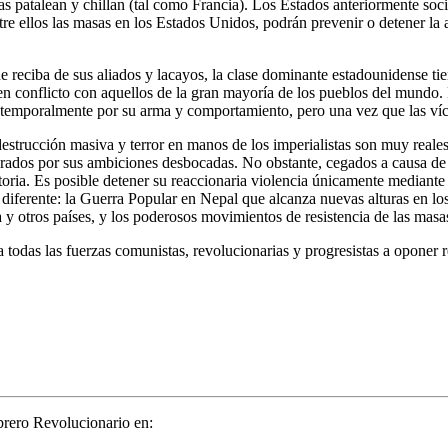
as patalean y chillan (tal como Francia). Los Estados anteriormente soc
 ellos las masas en los Estados Unidos, podrán prevenir o detener la ag
 reciba de sus aliados y lacayos, la clase dominante estadounidense tie
en conflicto con aquellos de la gran mayoría de los pueblos del mundo.
a temporalmente por su arma y comportamiento, pero una vez que las víc
 destrucción masiva y terror en manos de los imperialistas son muy reale
erados por sus ambiciones desbocadas. No obstante, cegados a causa de
storia. Es posible detener su reaccionaria violencia únicamente mediante
ro diferente: la Guerra Popular en Nepal que alcanza nuevas alturas en 
ía y otros países, y los poderosos movimientos de resistencia de las masa
das las fuerzas comunistas, revolucionarias y progresistas a oponer res
brero Revolucionario en: