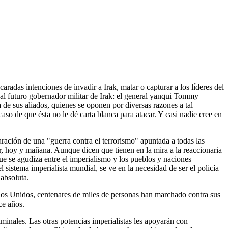
radas intenciones de invadir a Irak, matar o capturar a los líderes del
 al futuro gobernador militar de Irak: el general yanqui Tommy
de sus aliados, quienes se oponen por diversas razones a tal
so de que ésta no le dé carta blanca para atacar. Y casi nadie cree en
laración de una "guerra contra el terrorismo" apuntada a todas las
r, hoy y mañana. Aunque dicen que tienen en la mira a la reaccionaria
que se agudiza entre el imperialismo y los pueblos y naciones
istema imperialista mundial, se ve en la necesidad de ser el policía
 absoluta.
dos Unidos, centenares de miles de personas han marchado contra sus
ce años.
inales. Las otras potencias imperialistas les apoyarán con