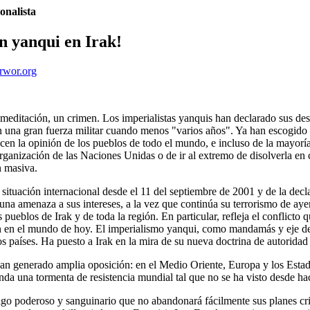
onalista
ón yanqui en Irak!
/rwor.org
meditación, un crimen. Los imperialistas yanquis han declarado sus desca
on una gran fuerza militar cuando menos "varios años". Ya han escogido
en la opinión de los pueblos de todo el mundo, e incluso de la mayoría 
ganización de las Naciones Unidas o de ir al extremo de disolverla en ca
n masiva.
a situación internacional desde el 11 del septiembre de 2001 y de la dec
na amenaza a sus intereses, a la vez que continúa su terrorismo de aye
ueblos de Irak y de toda la región. En particular, refleja el conflicto 
n en el mundo de hoy. El imperialismo yanqui, como mandamás y eje del s
s países. Ha puesto a Irak en la mira de su nueva doctrina de autoridad
 han generado amplia oposición: en el Medio Oriente, Europa y los Esta
nda una tormenta de resistencia mundial tal que no se ha visto desde ha
o poderoso y sanguinario que no abandonará fácilmente sus planes crim