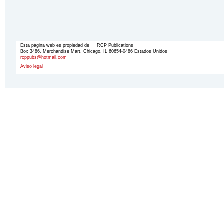
Esta página web es propiedad de RCP Publications
Box 3486, Merchandise Mart, Chicago, IL 60654-0486 Estados Unidos
rcppubs@hotmail.com
Aviso legal