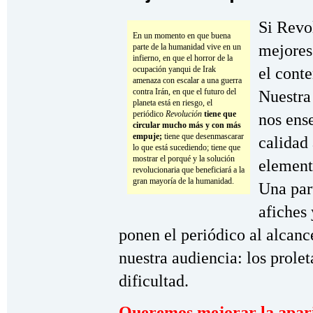
Si Revo
En un momento en que buena
mejores 
parte de la humanidad vive en un
infierno, en que el horror de la
ocupación yanqui de Irak
el conte
amenaza con escalar a una guerra
contra Irán, en que el futuro del
Nuestra 
planeta está en riesgo, el
periódico
Revolución
tiene que
nos ense
circular mucho más y con más
empuje;
tiene que desenmascarar
calidad 
lo que está sucediendo; tiene que
mostrar el porqué y la solución
element
revolucionaria que beneficiará a la
gran mayoría de la humanidad.
Una par
afiches 
ponen el periódico al alcanc
nuestra audiencia: los prolet
dificultad.
Queremos mejorar la aparie