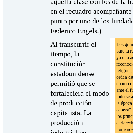
aquella clase con los de la
en el recuadro acompañante 
punto por uno de los fundad
Federico Engels.)
Al transcurrir el
Los gran
para la 
tiempo, la
ya una a
constitución
reconocí
religión,
estadounidense
orden est
permitió que se
cuanto ex
ante el f
fortaleciera el modo
todo se 
de producción
la época
cabeza",
capitalista. La
los prin
producción
el derec
humanos 
industrial en