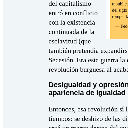
del capitalismo
repúblic
del sigl
entró en conflicto
romper la
con la existencia
— Fede
continuada de la
esclavitud (que
también pretendía expandirse
Secesión. Era esta guerra la 
revolución burguesa al acaba
Desigualdad y opresión
apariencia de igualdad
Entonces, esa revolución sí l
tiempos: se deshizo de las d