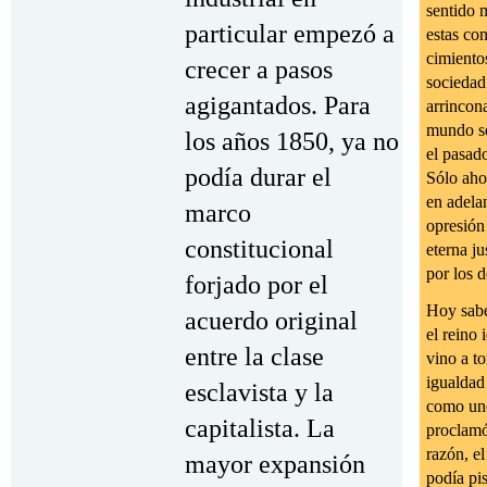
sentido 
particular empezó a
estas co
cimiento
crecer a pasos
sociedad 
agigantados. Para
arrincona
mundo se
los años 1850, ya no
el pasad
podía durar el
Sólo ahor
en adelan
marco
opresión 
constitucional
eterna ju
por los 
forjado por el
Hoy sabe
acuerdo original
el reino 
entre la clase
vino a to
igualdad 
esclavista y la
como uno
capitalista. La
proclamó
razón, e
mayor expansión
podía pis