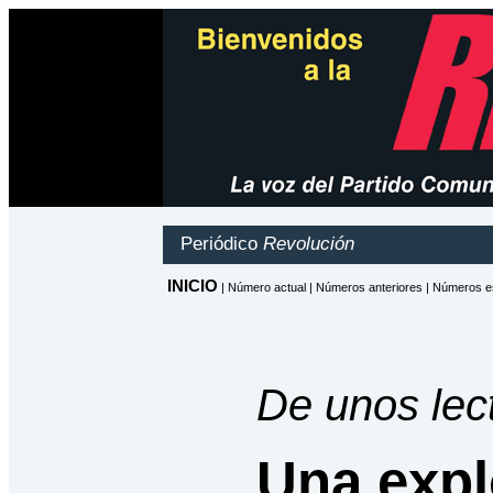
De unos lec
Una expl