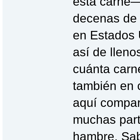
esta carne—
decenas de
en Estados 
así de lleno
cuánta carn
también en 
aquí compar
muchas par
hambre. Sa