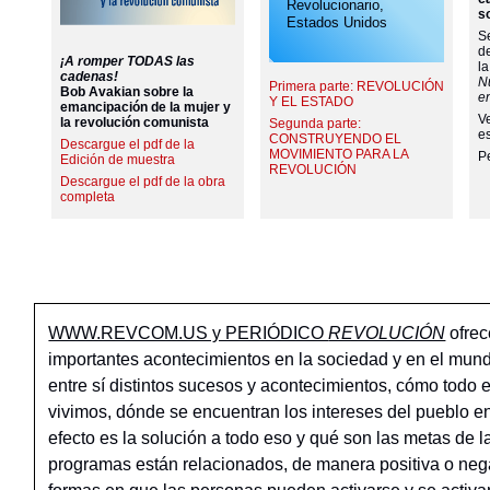
Revolucionario,
s
Estados Unidos
Se
d
¡A romper TODAS las
l
cadenas!
N
Primera parte: REVOLUCIÓN
Bob Avakian sobre la
e
Y EL ESTADO
emancipación de la mujer y
V
la revolución comunista
Segunda parte:
e
CONSTRUYENDO EL
Descargue el pdf de la
MOVIMIENTO PARA LA
Pe
Edición de muestra
REVOLUCIÓN
Descargue el pdf de la obra
completa
WWW.REVCOM.US y PERIÓDICO
REVOLUCIÓN
ofrec
importantes acontecimientos en la sociedad y en el mun
entre sí distintos sucesos y acontecimientos, cómo todo 
vivimos, dónde se encuentran los intereses del pueblo en
efecto es la solución a todo eso y qué son las metas de l
programas están relacionados, de manera positiva o negati