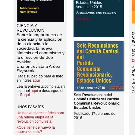
Estados Unidos
Verano de 2015
Actualizado con enlaces
Lea más...
CIENCIA Y
REVOLUCIÓN
C
Sobre la importancia de
N
la ciencia y la aplicación
E
de la ciencia a la
Es
sociedad, la nueva
a
síntesis del comunismo y
C
la dirección de Bob
C
Avakian
Una entrevista a Ardea
o
Skybreak
gi
o
Haga su pedido para el libro
R
en inglés
aquí
P
Lea la entrevista completa en
M
español
aquí
o descargue el
C
Seis Resoluciones del
pdf
aquí
Comité Central del Partido
Comunista Revolucionario,
UNOS PASAJES
Estados Unidos
Un nuevo marco teórico para
Publicado 1º de enero de
una nueva etapa de la
2016
revolución comunista
¿Qué tiene de nuevo la
nueva síntesis?