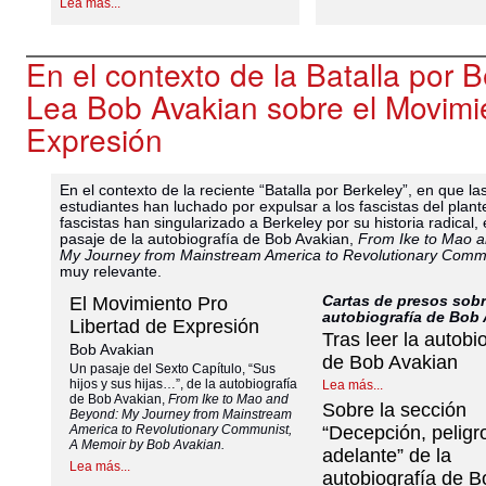
Lea más...
En el contexto de la Batalla por B
Lea Bob Avakian sobre el Movimi
Expresión
En el contexto de la reciente “Batalla por Berkeley”, en que las
estudiantes han luchado por expulsar a los fascistas del plante
fascistas han singularizado a Berkeley por su historia radical, 
pasaje de la autobiografía de Bob Avakian,
From Ike to Mao 
My Journey from Mainstream America to Revolutionary Comm
muy relevante.
Cartas de presos sobr
El Movimiento Pro
autobiografía de Bob 
Libertad de Expresión
Tras leer la autobi
Bob Avakian
de Bob Avakian
Un pasaje del Sexto Capítulo, “Sus
hijos y sus hijas…”, de la autobiografía
Lea más...
de Bob Avakian,
From Ike to Mao and
Sobre la sección
Beyond: My Journey from Mainstream
America to Revolutionary Communist,
“Decepción, peligr
A Memoir by Bob Avakian.
adelante” de la
Lea más...
autobiografía de B