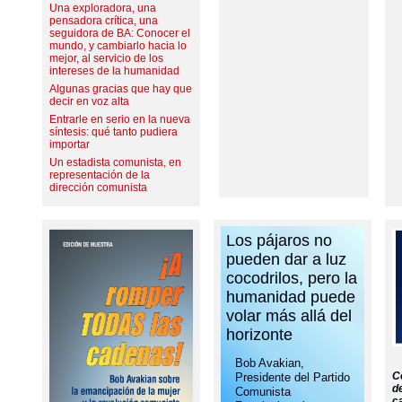
Una exploradora, una
pensadora crítica, una
seguidora de BA: Conocer el
mundo, y cambiarlo hacia lo
mejor, al servicio de los
intereses de la humanidad
Algunas gracias que hay que
decir en voz alta
Entrarle en serio en la nueva
síntesis: qué tanto pudiera
importar
Un estadista comunista, en
representación de la
dirección comunista
Los pájaros no
pueden dar a luz
cocodrilos, pero la
humanidad puede
volar más allá del
horizonte
Bob Avakian,
Co
Presidente del Partido
d
Comunista
ca