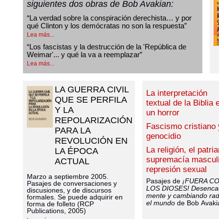
siguientes dos obras de Bob Avakian:
“
La verdad sobre la conspiración derechista… y por
qué Clinton y los demócratas no son la respuesta
”
Lea más...
“
Los fascistas y la destrucción de la 'República de
Weimar'... y qué la va a reemplazar
”
Lea más...
LA GUERRA CIVIL
La interpretación
QUE SE PERFILA
textual de la Biblia 
Y LA
un horror
REPOLARIZACIÓN
Fascismo cristiano 
PARA LA
genocidio
REVOLUCIÓN EN
La religión, el patri
LA ÉPOCA
supremacía masculi
ACTUAL
represión sexual
Marzo a septiembre 2005.
Pasajes de
¡FUERA C
Pasajes de conversaciones y
LOS DIOSES! Desenca
discusiones, y de discursos
mente y cambiando rad
formales. Se puede adquirir en
el mundo
de Bob Avaki
forma de folleto (RCP
Publications, 2005)