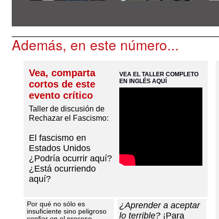
Además, en este número...
Vea, comparta
VEA EL TALLER COMPLETO
EN INGLÉS AQUÍ
cortos de este
evento crítico
Taller de discusión de
Rechazar el Fascismo:
El fascismo en
Estados Unidos
¿Podría ocurrir aquí?
¿Está ocurriendo
aquí?
Por qué no sólo es
¿Aprender a aceptar
insuficiente sino peligroso
lo terrible?
¡Para
confiar en el proceso