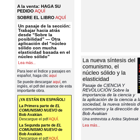
A la venta: HAGA SU
PEDIDO
AQUÍ
SOBRE EL LIBRO
AQUÍ
Un pasaje de la sección:
Trabajar hacia atrás
desde “Sobre la
posibilidad” — Otra
aplicación del “núcleo
sólido con mucha
elasticidad basada en el
núcleo sólido”
La nueva síntesis del
Lea más...
comunismo, el
Para leer el Índice y pasajes en
núcleo sólido y la
español, haga clic
aquí
elasticidad
Se puede descargar
aquí
, en
Pasaje de
CIENCIA Y
inglés, el pdf del avance de esta
REVOLUCIÓN Sobre la
importante obra.
importancia de la ciencia y
la aplicación de la ciencia a l
¡YA ESTÁN EN ESPAÑOL!
sociedad, la nueva síntesis d
La Primera parte de
EL
comunismo y la dirección de
COMUNISMO NUEVO
de
Bob Avakian
Bob Avakian
.
Descargue el pdf
AQUÍ
.
Una entrevista a Ardea Skybreak
La Segunda parte de
EL
Lea más...
COMUNISMO NUEVO
de
Bob Avakian
.
Descargue el pdf
AQUÍ
.