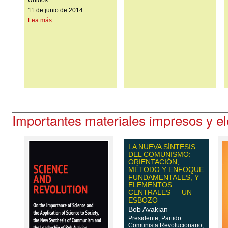
11 de junio de 2014
Lea más...
Importantes materiales impresos y el
LA NUEVA SÍNTESIS
DEL COMUNISMO:
ORIENTACIÓN,
MÉTODO Y ENFOQUE
FUNDAMENTALES, Y
ELEMENTOS
CENTRALES — UN
ESBOZO
Bob Avakian
Presidente, Partido
Comunista Revolucionario,