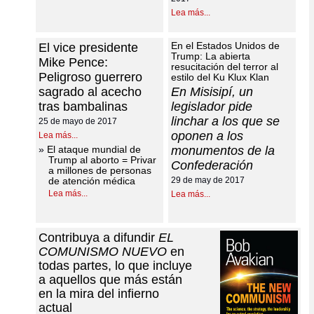
Lea más...
En el Estados Unidos de
El vice presidente
Trump: La abierta
Mike Pence:
resucitación del terror al
Peligroso guerrero
estilo del Ku Klux Klan
sagrado al acecho
En Misisipí, un
tras bambalinas
legislador pide
linchar a los que se
25 de mayo de 2017
oponen a los
Lea más...
»
El ataque mundial de
monumentos de la
Trump al aborto = Privar
Confederación
a millones de personas
de atención médica
29 de may de 2017
Lea más...
Lea más...
Contribuya a difundir
EL
COMUNISMO NUEVO
en
todas partes, lo que incluye
a aquellos que más están
en la mira del infierno
actual